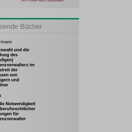
Probe-Abo bestellen
sende Bücher
rmann
uswahl und die
llung des
ufigen)
enzverwalters im
treit der
essen von
igern und
dner
t
die Notwendigkeit
berufsrechtlicher
ungen für
enzverwalter