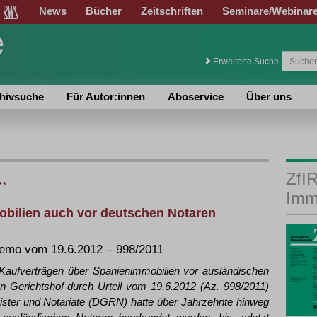
News
Bücher
Zeitschriften
Seminare/Webinar
Erweiterte Suche
hivsuche
Für Autor:innen
Aboservice
Über uns
ZfIR
**
Imm
obilien auch vor deutschen Notaren
premo vom 19.6.2012 – 998/2011
n Kaufverträgen über Spanienimmobilien vor ausländischen
 Gerichtshof durch Urteil vom 19.6.2012 (Az. 998/2011)
gister und Notariate (DGRN) hatte über Jahrzehnte hinweg