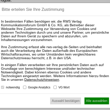
rfügbar.
Die
zen und Rechtsprechung frei.
Einko
von
Perso
in der
fügen, können Sie den gewünschten Beitrag trotzdem
Pas
ewünschten Beitrag kostenpflichtig per Rechnung.
inkl. 7 % MwSt. kaufen
25.08.
Prakti
Zulass
Insolv
ewünschten Beitrag kostenpflichtig mit
PayPal
.
Datenschutzhinweisen
.
inkl. 7 % MwSt. kaufen
11.11.
notwendig
Google Analytics
VG Wort
Mitarb
der In
Auswahl bestätigen
Alle auswählen
17.03.