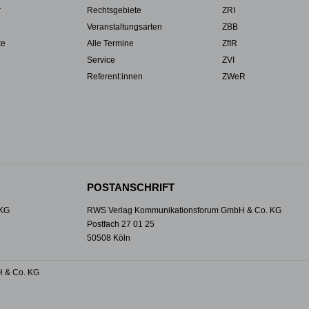
r
Rechtsgebiete
ZRI
Veranstaltungsarten
ZBB
te
Alle Termine
ZfIR
Service
ZVI
Referent:innen
ZWeR
POSTANSCHRIFT
 KG
RWS Verlag Kommunikationsforum GmbH & Co. KG
Postfach 27 01 25
50508 Köln
 & Co. KG