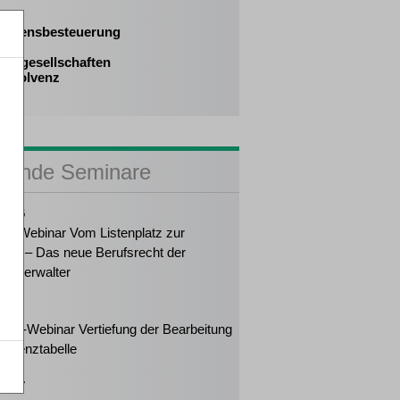
mmensbesteuerung
nengesellschaften
 Insolvenz
sende Seminare
2026
ker-Webinar Vom Listenplatz zur
ung – Das neue Berufsrecht der
enzverwalter
2026
eiter-Webinar Vertiefung der Bearbeitung
solvenztabelle
2027