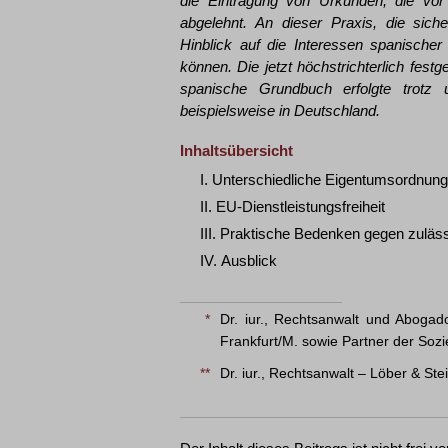
die Eintragung von Urkunden, die vor
abgelehnt. An dieser Praxis, die siche
Hinblick auf die Interessen spanischer 
können. Die jetzt höchstrichterlich fest
spanische Grundbuch erfolgte trotz 
beispielsweise in Deutschland.
Inhaltsübersicht
I. Unterschiedliche Eigentumsordnung
II. EU-Dienstleistungsfreiheit
III. Praktische Bedenken gegen zulä
IV. Ausblick
*
Dr. iur., Rechtsanwalt und Abogad
Frankfurt/M. sowie Partner der Soz
**
Dr. iur., Rechtsanwalt – Löber & St