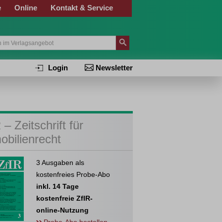
e
Online
Kontakt & Service
Login
Newsletter
 – Zeitschrift für
obilienrecht
3 Ausgaben als
kostenfreies Probe-Abo
inkl. 14 Tage
kostenfreie ZfIR-
online-Nutzung