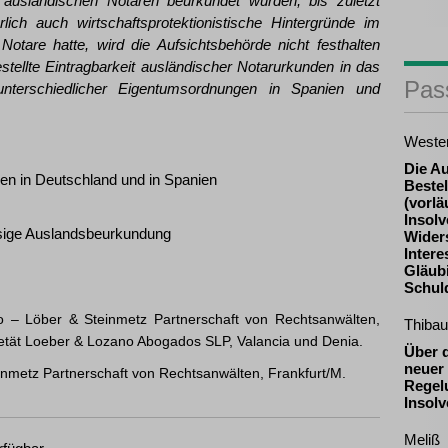
 ausländischen Notaren beurkundet wurden, bis zuletzt
rlich auch wirtschaftsprotektionistische Hintergründe im
Notare hatte, wird die Aufsichtsbehörde nicht festhalten
gestellte Eintragbarkeit ausländischer Notarurkunden in das
Pas
unterschiedlicher Eigentumsordnungen in Spanien und
Weste
Die A
en in Deutschland und in Spanien
Beste
(vorlä
Insolv
ssige Auslandsbeurkundung
Widers
Inter
Gläub
Schul
o – Löber & Steinmetz Partnerschaft von Rechtsanwälten,
Thibau
ietät Loeber & Lozano Abogados SLP, Valancia und Denia.
Über 
neuer 
einmetz Partnerschaft von Rechtsanwälten, Frankfurt/M.
Regel
Insolv
Meliß