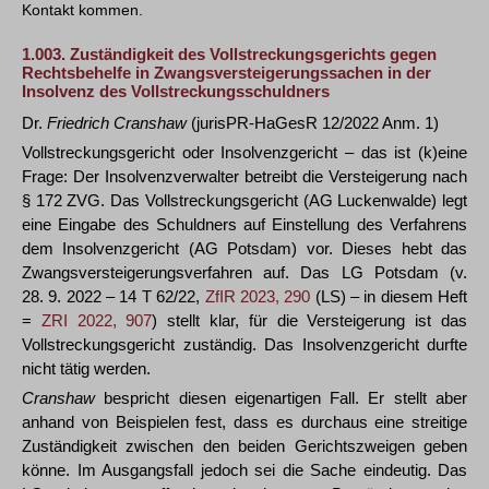
Kontakt kommen.
1.003.
Zuständigkeit des Vollstreckungsgerichts gegen
Rechtsbehelfe in Zwangsversteigerungssachen in der
Insolvenz des Vollstreckungsschuldners
Dr.
Friedrich Cranshaw
(jurisPR-HaGesR 12/2022 Anm. 1)
Vollstreckungsgericht oder Insolvenzgericht – das ist (k)eine
Frage: Der Insolvenzverwalter betreibt die Versteigerung nach
§ 172 ZVG. Das Vollstreckungsgericht (AG Luckenwalde) legt
eine Eingabe des Schuldners auf Einstellung des Verfahrens
dem Insolvenzgericht (AG Potsdam) vor. Dieses hebt das
Zwangsversteigerungsverfahren auf. Das LG Potsdam (v.
28. 9. 2022 – 14 T 62/22,
ZfIR 2023, 290
(LS) – in diesem Heft
=
ZRI 2022, 907
) stellt klar, für die Versteigerung ist das
Vollstreckungsgericht zuständig. Das Insolvenzgericht durfte
nicht tätig werden.
Cranshaw
bespricht diesen eigenartigen Fall. Er stellt aber
anhand von Beispielen fest, dass es durchaus eine streitige
Zuständigkeit zwischen den beiden Gerichtszweigen geben
könne. Im Ausgangsfall jedoch sei die Sache eindeutig. Das