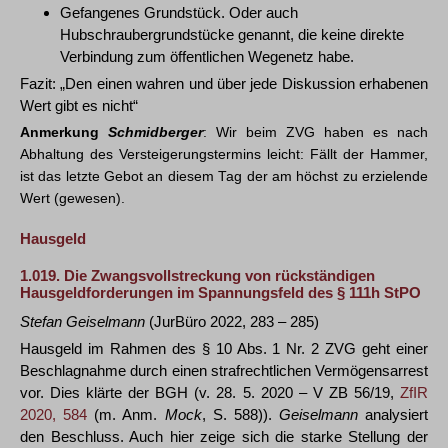
Gefangenes Grundstück. Oder auch
Hubschraubergrundstücke genannt, die keine direkte
Verbindung zum öffentlichen Wegenetz habe.
Fazit: „Den einen wahren und über jede Diskussion erhabenen
Wert gibt es nicht“
Anmerkung
Schmidberger
: Wir beim ZVG haben es nach
Abhaltung des Versteigerungstermins leicht: Fällt der Hammer,
ist das letzte Gebot an diesem Tag der am höchst zu erzielende
Wert (gewesen).
Hausgeld
1.019.
Die Zwangsvollstreckung von rückständigen
Hausgeldforderungen im Spannungsfeld des § 111h StPO
Stefan Geiselmann
(JurBüro 2022, 283 – 285)
Hausgeld im Rahmen des § 10 Abs. 1 Nr. 2 ZVG geht einer
Beschlagnahme durch einen strafrechtlichen Vermögensarrest
vor. Dies klärte der BGH (v. 28. 5. 2020 – V ZB 56/19,
ZfIR
2020, 584
(m. Anm.
Mock
, S. 588)).
Geiselmann
analysiert
den Beschluss. Auch hier zeige sich die starke Stellung der