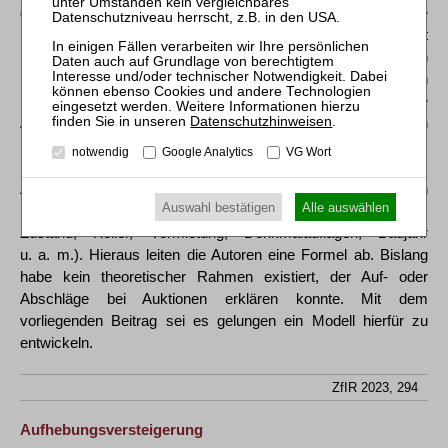
dass ein Wertgutachten bestehe. Bei Auktionshäusern bestehe
im Gegensatz zur Zwangsversteigerung keine Einheitlichkeit
hinsichtlich der Festlegung eines Mindestgebots. Beginne man
unterhalb des ermittelten Werts, könne das bei den
Bietlustigen zur „Schnäppchen“-Mentalität führen. Manche
Datenschutzhinweisen
.
Auktionshäuser würden im Gegensatz hierzu offen
kommunizieren, der ermittelte Wertverkehrswert stelle das
notwendig
Google Analytics
VG Wort
Mindestgebot dar. Aber wie kommt man zum Wert? Das
Autorenteam stellt eine ganze Liste von zu beachtenden
Auswahl bestätigen
Alle auswählen
Parametern vor (Lage, Grundstücksgröße, Wohn/Gewerbe,
Zustand, Keller, Vermietung, Denkmalauflagen, Baujahr
u. a. m.). Hieraus leiten die Autoren eine Formel ab. Bislang
habe kein theoretischer Rahmen existiert, der Auf- oder
Abschläge bei Auktionen erklären konnte. Mit dem
vorliegenden Beitrag sei es gelungen ein Modell hierfür zu
entwickeln.
ZfIR 2023, 294
Aufhebungsversteigerung