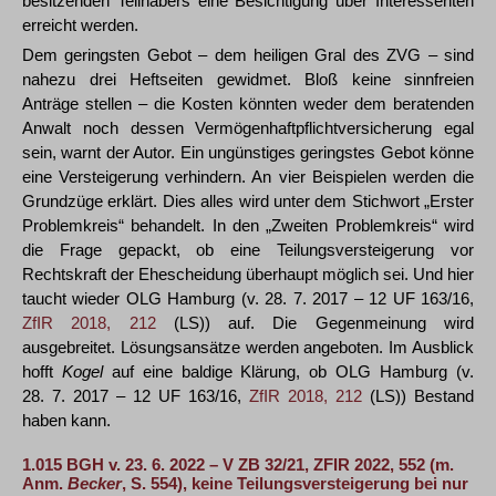
besitzenden Teilhabers eine Besichtigung über Interessenten
erreicht werden.
Dem geringsten Gebot – dem heiligen Gral des ZVG – sind
nahezu drei Heftseiten gewidmet. Bloß keine sinnfreien
Anträge stellen – die Kosten könnten weder dem beratenden
Anwalt noch dessen Vermögenhaftpflichtversicherung egal
sein, warnt der Autor. Ein ungünstiges geringstes Gebot könne
eine Versteigerung verhindern. An vier Beispielen werden die
Grundzüge erklärt. Dies alles wird unter dem Stichwort „Erster
Problemkreis“ behandelt. In den „Zweiten Problemkreis“ wird
die Frage gepackt, ob eine Teilungsversteigerung vor
Rechtskraft der Ehescheidung überhaupt möglich sei. Und hier
taucht wieder OLG Hamburg (v. 28. 7. 2017 – 12 UF 163/16,
ZfIR 2018, 212
(LS)) auf. Die Gegenmeinung wird
ausgebreitet. Lösungsansätze werden angeboten. Im Ausblick
hofft
Kogel
auf eine baldige Klärung, ob OLG Hamburg (v.
28. 7. 2017 – 12 UF 163/16,
ZfIR 2018, 212
(LS)) Bestand
haben kann.
1.015
BGH v. 23. 6. 2022 – V ZB 32/21,
ZFIR 2022, 552
(m.
Anm.
Becker
, S. 554), keine Teilungsversteigerung bei nur