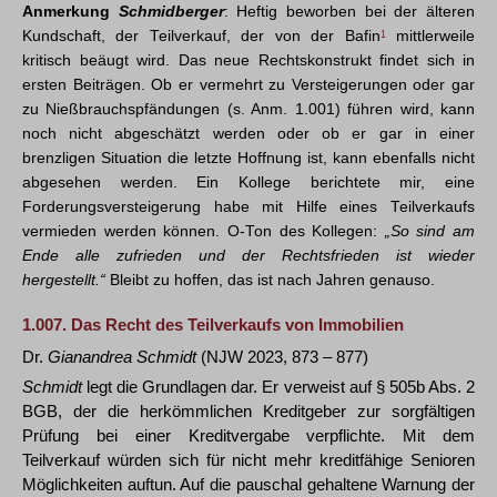
Anmerkung
Schmidberger
: Heftig beworben bei der älteren
Kundschaft, der Teilverkauf, der von der Bafin
1
mittlerweile
kritisch beäugt wird. Das neue Rechtskonstrukt findet sich in
ersten Beiträgen. Ob er vermehrt zu Versteigerungen oder gar
zu Nießbrauchspfändungen (s. Anm. 1.001) führen wird, kann
noch nicht abgeschätzt werden oder ob er gar in einer
brenzligen Situation die letzte Hoffnung ist, kann ebenfalls nicht
abgesehen werden. Ein Kollege berichtete mir, eine
Forderungsversteigerung habe mit Hilfe eines Teilverkaufs
vermieden werden können. O-Ton des Kollegen:
„So sind am
Ende alle zufrieden und der Rechtsfrieden ist wieder
hergestellt.“
Bleibt zu hoffen, das ist nach Jahren genauso.
1.007.
Das Recht des Teilverkaufs von Immobilien
Dr.
Gianandrea Schmidt
(NJW 2023, 873 – 877)
Schmidt
legt die Grundlagen dar. Er verweist auf § 505b Abs. 2
BGB, der die herkömmlichen Kreditgeber zur sorgfältigen
Prüfung bei einer Kreditvergabe verpflichte. Mit dem
Teilverkauf würden sich für nicht mehr kreditfähige Senioren
Möglichkeiten auftun. Auf die pauschal gehaltene Warnung der