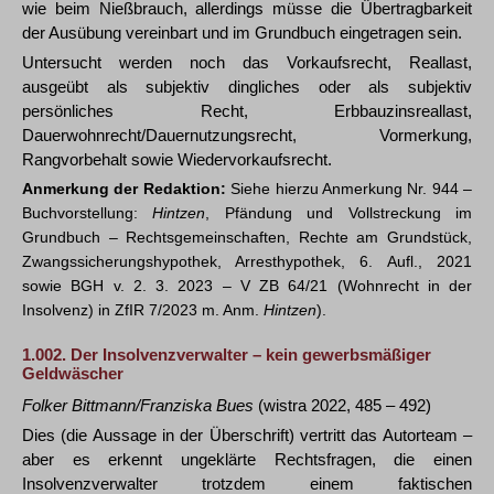
wie beim Nießbrauch, allerdings müsse die Übertragbarkeit
der Ausübung vereinbart und im Grundbuch eingetragen sein.
Untersucht werden noch das Vorkaufsrecht, Reallast,
ausgeübt als subjektiv dingliches oder als subjektiv
persönliches Recht, Erbbauzinsreallast,
Dauerwohnrecht/Dauernutzungsrecht, Vormerkung,
Rangvorbehalt sowie Wiedervorkaufsrecht.
Anmerkung der Redaktion:
Siehe hierzu Anmerkung Nr. 944 –
Buchvorstellung:
Hintzen
, Pfändung und Vollstreckung im
Grundbuch – Rechtsgemeinschaften, Rechte am Grundstück,
Zwangssicherungshypothek, Arresthypothek, 6. Aufl., 2021
sowie BGH v. 2. 3. 2023 – V ZB 64/21 (Wohnrecht in der
Insolvenz) in ZfIR 7/2023 m. Anm.
Hintzen
).
1.002.
Der Insolvenzverwalter – kein gewerbsmäßiger
Geldwäscher
Folker Bittmann/Franziska Bues
(wistra 2022, 485 – 492)
Dies (die Aussage in der Überschrift) vertritt das Autorteam –
aber es erkennt ungeklärte Rechtsfragen, die einen
Insolvenzverwalter trotzdem einem faktischen