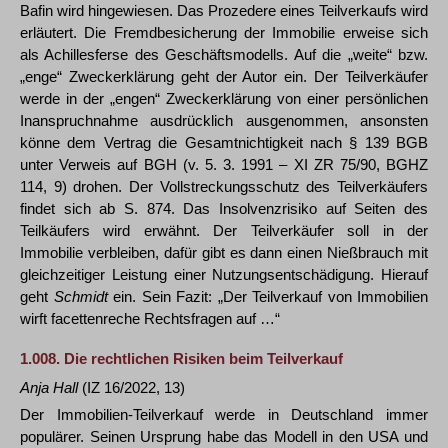
Bafin wird hingewiesen. Das Prozedere eines Teilverkaufs wird
erläutert. Die Fremdbesicherung der Immobilie erweise sich
als Achillesferse des Geschäftsmodells. Auf die „weite“ bzw.
„enge“ Zweckerklärung geht der Autor ein. Der Teilverkäufer
werde in der „engen“ Zweckerklärung von einer persönlichen
Inanspruchnahme ausdrücklich ausgenommen, ansonsten
könne dem Vertrag die Gesamtnichtigkeit nach § 139 BGB
unter Verweis auf BGH (v. 5. 3. 1991 – XI ZR 75/90, BGHZ
114, 9) drohen. Der Vollstreckungsschutz des Teilverkäufers
findet sich ab S. 874. Das Insolvenzrisiko auf Seiten des
Teilkäufers wird erwähnt. Der Teilverkäufer soll in der
Immobilie verbleiben, dafür gibt es dann einen Nießbrauch mit
gleichzeitiger Leistung einer Nutzungsentschädigung. Hierauf
geht
Schmidt
ein. Sein Fazit: „Der Teilverkauf von Immobilien
wirft facettenreche Rechtsfragen auf …“
1.008.
Die rechtlichen Risiken beim Teilverkauf
Anja Hall
(IZ 16/2022, 13)
Der Immobilien-Teilverkauf werde in Deutschland immer
populärer. Seinen Ursprung habe das Modell in den USA und