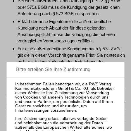
Bei einer außerordentlichen Kündigung i. S. v. §§ 573d
oder 575a BGB muss die Kündigung der gesetzlichen
Anforderung nach § 573 BGB entsprechen.
Erklärt der neue Eigentümer die außerordentliche
Kündigung nach Ablauf der für diese geltenden
Ausübungspflicht, muss die Kündigung die höheren
vertraglichen Voraussetzungen erfüllen.
Für eine außerordentliche Kündigung nach § 57a ZVG
gilt die in dieser Vorschrift genannte Frist. Sie richtet sich
nicht nach dem Zeitpunkt des Entstehens des
berechtigten Interesses nach § 573 BGB.
1.013.
Die Rolle des Mindestgebots in Auktionen
Dr.
Stephan Findeisen
/Dr.
Heinz Rehkugler
/Prof. Dr.
Thorsten
Poddig
(GuG 2022, 332 – 336)
Auktionen würden zunehmend als Preismechanismus auf
verschiedenen Märkten eingesetzt. Immobilien würden sich
gut als Untersuchungsgegenstand eignen. Neben
Zwangsversteigerungen sei eine Zunahme von freiwilligen
Immobilientransaktionen zu beobachten. Hier sei Standard,