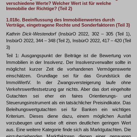
verschiedene Werte? Welcher Wert ist für welche
Immobilie der Richtige? (Teil 2)
1.018c.
Beeinflussung des Immobilienwertes durch
Verträge, eingetragene Rechte und Sonderfaktoren (Teil 3)
Kathrin Dick-Westendorf
(InsbürO 2022, 302 – 305 (Teil 1),
InsbürO 2022, 344 – 348 (Teil 2), InsbürO 2022, 417 – 420 (Teil
3)
Teil 1: Ausgangspunkt der Beiträge ist die Bewertung von
Immobilien in der Insolvenz. Der Insolvenzverwalter sollte in
möglichst kurzer Zeit die vorhandenen Vermögenswerte
einschätzen. Grundlage sei für das Grundstück die
ImmoWertV. In der Zwangsversteigerung laufe ohne
Verkehrswertfestsetzung gar nichts. Aber das dort eingeholte
Gutachten sei eher ein faires Orientierungs- und
Steuerungsinstrument als ein tatsächlicher Preisindikator. Das
Beleihungswertgutachten sei für Banken ein wichtiges
Kriterium. Dieses diene dazu, einem möglichen Ausfall
vorzubeugen und weise oft einen deutlichen geringen Wert
aus. Eine weitere Kategorie finde sich als Marktgutachten. Die
einzubeziehenden Marktfaktoren dienen einer genaueren