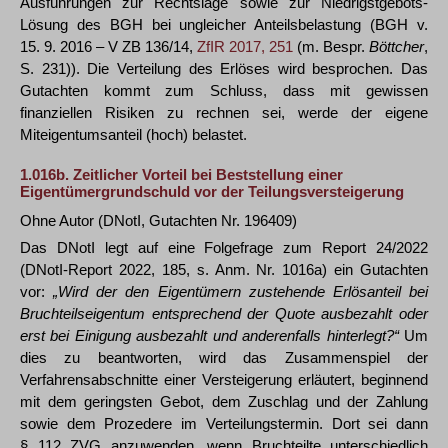
Ausführungen zur Rechtslage sowie zur Niedrigstgebots-
Lösung des BGH bei ungleicher Anteilsbelastung (BGH v.
15. 9. 2016 – V ZB 136/14,
ZfIR 2017, 251
(m. Bespr.
Böttcher
,
S. 231)). Die Verteilung des Erlöses wird besprochen. Das
Gutachten kommt zum Schluss, dass mit gewissen
finanziellen Risiken zu rechnen sei, werde der eigene
Miteigentumsanteil (hoch) belastet.
1.016b.
Zeitlicher Vorteil bei Beststellung einer
Eigentümergrundschuld vor der Teilungsversteigerung
Ohne Autor (DNotI, Gutachten Nr. 196409)
Das DNotI legt auf eine Folgefrage zum Report 24/2022
(DNotI-Report 2022, 185, s. Anm. Nr. 1016a) ein Gutachten
vor:
„Wird der den Eigentümern zustehende Erlösanteil bei
Bruchteilseigentum entsprechend der Quote ausbezahlt oder
erst bei Einigung ausbezahlt und anderenfalls hinterlegt?“
Um
dies zu beantworten, wird das Zusammenspiel der
Verfahrensabschnitte einer Versteigerung erläutert, beginnend
mit dem geringsten Gebot, dem Zuschlag und der Zahlung
sowie dem Prozedere im Verteilungstermin. Dort sei dann
§ 112 ZVG anzuwenden, wenn Bruchteilte unterschiedlich