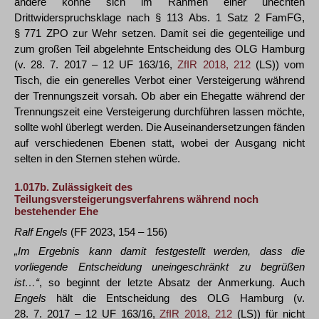
andere könne sich im Rahmen einer unechten
Drittwiderspruchsklage nach § 113 Abs. 1 Satz 2 FamFG,
§ 771 ZPO zur Wehr setzen. Damit sei die gegenteilige und
zum großen Teil abgelehnte Entscheidung des OLG Hamburg
(v. 28. 7. 2017 – 12 UF 163/16,
ZfIR 2018, 212
(LS)) vom
Tisch, die ein generelles Verbot einer Versteigerung während
der Trennungszeit vorsah. Ob aber ein Ehegatte während der
Trennungszeit eine Versteigerung durchführen lassen möchte,
sollte wohl überlegt werden. Die Auseinandersetzungen fänden
auf verschiedenen Ebenen statt, wobei der Ausgang nicht
selten in den Sternen stehen würde.
1.017b.
Zulässigkeit des
Teilungsversteigerungsverfahrens während noch
bestehender Ehe
Ralf Engels
(FF 2023, 154 – 156)
„Im Ergebnis kann damit festgestellt werden, dass die
vorliegende Entscheidung uneingeschränkt zu begrüßen
ist…“
, so beginnt der letzte Absatz der Anmerkung. Auch
Engels
hält die Entscheidung des OLG Hamburg (v.
28. 7. 2017 – 12 UF 163/16,
ZfIR 2018, 212
(LS)) für nicht