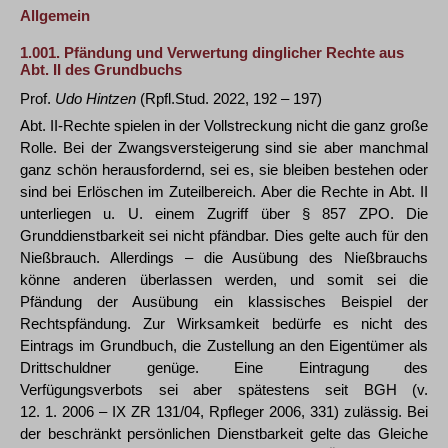
Allgemein
1.001.
Pfändung und Verwertung dinglicher Rechte aus
Abt. II des Grundbuchs
Prof.
Udo Hintzen
(Rpfl.Stud. 2022, 192 – 197)
Abt. II-Rechte spielen in der Vollstreckung nicht die ganz große
Rolle. Bei der Zwangsversteigerung sind sie aber manchmal
ganz schön herausfordernd, sei es, sie bleiben bestehen oder
sind bei Erlöschen im Zuteilbereich. Aber die Rechte in Abt. II
unterliegen u. U. einem Zugriff über § 857 ZPO. Die
Grunddienstbarkeit sei nicht pfändbar. Dies gelte auch für den
Nießbrauch. Allerdings – die Ausübung des Nießbrauchs
könne anderen überlassen werden, und somit sei die
Pfändung der Ausübung ein klassisches Beispiel der
Rechtspfändung. Zur Wirksamkeit bedürfe es nicht des
Eintrags im Grundbuch, die Zustellung an den Eigentümer als
Drittschuldner genüge. Eine Eintragung des
Verfügungsverbots sei aber spätestens seit BGH (v.
12. 1. 2006 – IX ZR 131/04, Rpfleger 2006, 331) zulässig. Bei
der beschränkt persönlichen Dienstbarkeit gelte das Gleiche