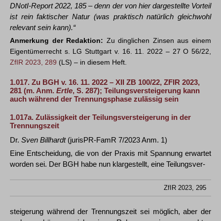
DNotI-Report 2022, 185 – denn der von hier dargestellte Vorteil
ist rein faktischer Natur (was praktisch natürlich gleichwohl
relevant sein kann).“
Anmerkung der Redaktion:
Zu dinglichen Zinsen aus einem
Eigentümerrecht s. LG Stuttgart v. 16. 11. 2022 – 27 O 56/22,
ZfIR 2023, 289
(LS) – in diesem Heft.
1.017.
Zu BGH v. 16. 11. 2022 – XII ZB 100/22,
ZFIR 2023,
281
(m. Anm.
Ertle
, S. 287); Teilungsversteigerung kann
auch während der Trennungsphase zulässig sein
1.017a.
Zulässigkeit der Teilungsversteigerung in der
Trennungszeit
Dr.
Sven Billhardt
(jurisPR-FamR 7/2023 Anm. 1)
Eine Entscheidung, die von der Praxis mit Spannung erwartet
worden sei. Der BGH habe nun klargestellt, eine Teilungsver-
ZfIR 2023, 295
steigerung während der Trennungszeit sei möglich, aber der