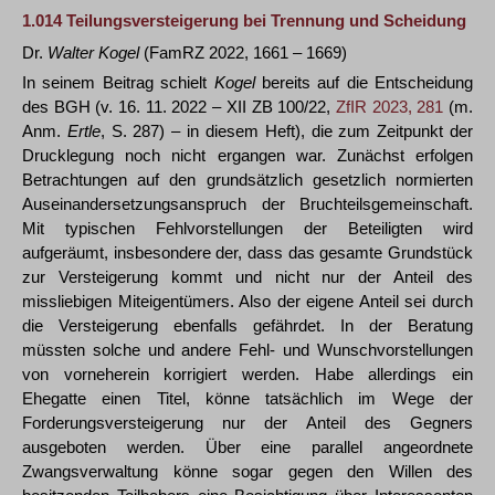
1.014
Teilungsversteigerung bei Trennung und Scheidung
Dr.
Walter Kogel
(FamRZ 2022, 1661 – 1669)
In seinem Beitrag schielt
Kogel
bereits auf die Entscheidung
des BGH (v. 16. 11. 2022 – XII ZB 100/22,
ZfIR 2023, 281
(m.
Anm.
Ertle
, S. 287) – in diesem Heft), die zum Zeitpunkt der
Drucklegung noch nicht ergangen war. Zunächst erfolgen
Betrachtungen auf den grundsätzlich gesetzlich normierten
Auseinandersetzungsanspruch der Bruchteilsgemeinschaft.
Mit typischen Fehlvorstellungen der Beteiligten wird
aufgeräumt, insbesondere der, dass das gesamte Grundstück
zur Versteigerung kommt und nicht nur der Anteil des
missliebigen Miteigentümers. Also der eigene Anteil sei durch
die Versteigerung ebenfalls gefährdet. In der Beratung
müssten solche und andere Fehl- und Wunschvorstellungen
von vorneherein korrigiert werden. Habe allerdings ein
Ehegatte einen Titel, könne tatsächlich im Wege der
Forderungsversteigerung nur der Anteil des Gegners
ausgeboten werden. Über eine parallel angeordnete
Zwangsverwaltung könne sogar gegen den Willen des