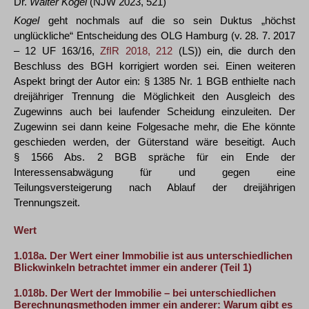
Dr.
Walter Kogel
(NJW 2023, 521)
Kogel
geht nochmals auf die so sein Duktus „höchst
unglückliche“ Entscheidung des OLG Hamburg (v. 28. 7. 2017
– 12 UF 163/16,
ZfIR 2018, 212
(LS)) ein, die durch den
Beschluss des BGH korrigiert worden sei. Einen weiteren
Aspekt bringt der Autor ein: § 1385 Nr. 1 BGB enthielte nach
dreijähriger Trennung die Möglichkeit den Ausgleich des
Zugewinns auch bei laufender Scheidung einzuleiten. Der
Zugewinn sei dann keine Folgesache mehr, die Ehe könnte
geschieden werden, der Güterstand wäre beseitigt. Auch
§ 1566 Abs. 2 BGB spräche für ein Ende der
Interessensabwägung für und gegen eine
Teilungsversteigerung nach Ablauf der dreijährigen
Trennungszeit.
Wert
1.018a.
Der Wert einer Immobilie ist aus unterschiedlichen
Blickwinkeln betrachtet immer ein anderer (Teil 1)
1.018b.
Der Wert der Immobilie – bei unterschiedlichen
Berechnungsmethoden immer ein anderer: Warum gibt es