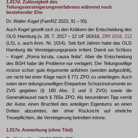
1.017d.
Zulässigkeit des
Teilungsversteigerungsverfahrens während noch
bestehender Ehe
Dr.
Walter Kogel
(FamRZ 2023, 91 – 93)
Auch
Kogel
gesellt sich zu den Kritikern der Entscheidung des
OLG Hamburg (v. 28. 7. 2017 – 12 UF 163/16,
ZfIR 2018, 212
(LS), s. auch Anm. Nr. 1014). Seit fünf Jahren habe das OLG
Hamburg die Versteigerungspraxis irritiert. Damit sei Schluss
–
Kogel
: „Roma locuta, causa finita“. Aber die Entscheidung
des BGH habe die Probleme nur verlagert. Der Teilungswillige
müsse schon gute Argumente anführen (werden aufgezählt),
um nicht bei einer Klage nach § 771 ZPO zu unterliegen. Auch
seien dem teilungsunwilligen Ehepartner Schutzinstrumente im
ZVG gegeben (§ 180 Abs. 2 und 3 ZVG) sowie die
Generalklausel nach § 765a ZPO. Als besonderen Tipp verrät
der Autor, einen Bruchteil des anteiligen Eigentums an einen
Dritten abzutreten, der ohne Rücksicht auf eheliche
Treuepflichten, die Versteigerung betreiben könne.
1.017e.
Anmerkung (ohne Titel)