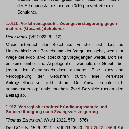
der Erhöhungstatbestand von 3/10 pro vertretenem
Schuldner.
1.011b.
Verfahrensgebühr: Zwangsversteigerung gegen
mehrere (Gesamt-)Schuldner
Peter Mock
(VE 2023, 8 – 12)
Mock
untersucht den Beschluss. Er stellt fest, dass es
Unterschiede zur Berechnung der Vergütung gebe, wenn im
Wege der Mobiliarvollstreckung vorgegangen werde. Dort sei
es keine einheitliche Angelegenheit, weshalb die Gebühr bei
jedem der Gesamtschuldner entstehe. Eine künstliche
Verdoppelung der Gebühren durch eine versetzte
Antragstellung sei nicht ratsam. Der Anwalt könnte sich
schadensersatzpflichtig machen. Zwei Beispiele runden den
Beitrag ab.
1.012.
Vertraglich erhöhter Kündigungsschutz und
Sonderkündigung nach Zwangsversteigerung
Thomas Eisenhardt
(WuM 2022, 573 – 576)
Der BGH (v. 15. 9. 2021 – VIII ZR 76/20,
ZfIR 2022, 246
(LS))