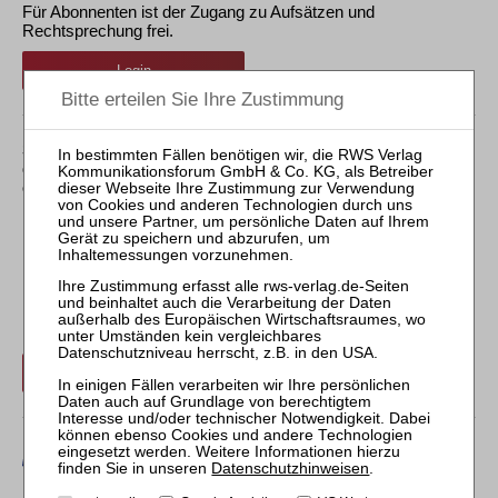
Für Abonnenten ist der Zugang zu Aufsätzen und
Rechtsprechung frei.
Login
Sollten Sie über kein Abonnement verfügen, können Sie
den gewünschten Beitrag trotzdem kostenpflichtig
erwerben:
Erwerben Sie den gewünschten Beitrag kostenpflichtig per
Rechnung.
Beitrag für 21,90 € inkl. 7 % MwSt. kaufen
Datenschutzhinweisen
.
Erwerben Sie den gewünschten Beitrag kostenpflichtig mit