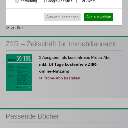
notwendig
Google Analytics
VG Wort
PayPal
.
Beitrag für 21,90 € inkl. 7 % MwSt. kaufen
Auswahl bestätigen
Alle auswählen
zurück
ZfIR – Zeitschrift für Immobilienrecht
3 Ausgaben als kostenfreies Probe-Abo
inkl. 14 Tage kostenfreie ZfIR-
online-Nutzung
Probe-Abo bestellen
Passende Bücher