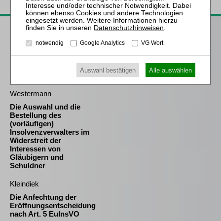
Passende Bücher
Datenschutzhinweisen
.
notwendig
Google Analytics
VG Wort
Sernetz / Kruis
Kapitalaufbringung und -
Auswahl bestätigen
Alle auswählen
erhaltung in der GmbH
Westermann
Die Auswahl und die
Bestellung des
(vorläufigen)
Insolvenzverwalters im
Widerstreit der
Interessen von
Gläubigern und
Schuldner
Kleindiek
Die Anfechtung der
Eröffnungsentscheidung
nach Art. 5 EuInsVO