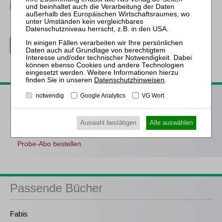
Erwerben Sie den gewünschten Beitrag kostenpflichtig mit
PayPal
.
Beitrag für 21,90 € inkl. 7 % MwSt. kaufen
zurück
Datenschutzhinweisen
.
ZfIR – Zeitschrift für Immobilienrecht
notwendig
Google Analytics
VG Wort
3 Ausgaben als kostenfreies Probe-Abo
inkl. 14 Tage
Auswahl bestätigen
Alle auswählen
kostenfreie ZfIR-online-Nutzung
Probe-Abo bestellen
Passende Bücher
Fabis