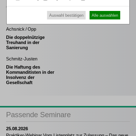
Einkommensbesteuerung
von
Personengesellschaften
Auswahl bestätigen
Alle auswählen
in der Insolvenz
Achsnick / Opp
Die doppelnützige
Treuhand in der
Sanierung
Schmitz-Justen
Die Haftung des
Kommanditisten in der
Insolvenz der
Gesellschaft
Passende Seminare
25.08.2026
Praktiker-Webinar Vom Listenplatz zur Zulassung – Das neue