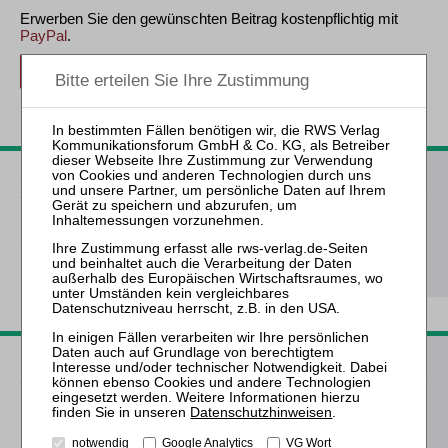
Erwerben Sie den gewünschten Beitrag kostenpflichtig mit
PayPal
.
Beitrag für 21,90 € inkl. 7 % MwSt. kaufen
zurück
ZfIR – Zeitschrift für Immobilienrecht
3 Ausgaben als kostenfreies Probe-Abo
inkl. 14 Tage
kostenfreie ZfIR-online-Nutzung
Probe-Abo bestellen
Passende Bücher
Meliß
Datenschutzhinweisen
.
Die
notwendig
Google Analytics
VG Wort