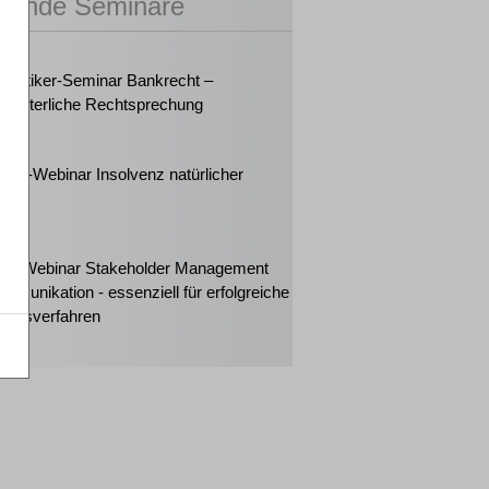
sende Seminare
2026
Praktiker-Seminar Bankrecht –
richterliche Rechtsprechung
2026
eiter-Webinar Insolvenz natürlicher
nen
2026
ker-Webinar Stakeholder Management
mmunikation - essenziell für erfolgreiche
ungsverfahren