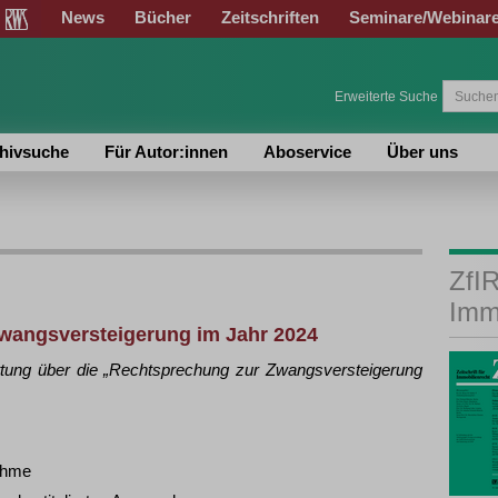
News
Bücher
Zeitschriften
Seminare/Webinar
Erweiterte Suche
hivsuche
Für Autor:innen
Aboservice
Über uns
ZfIR
Imm
wangsversteigerung im Jahr 2024
tattung über die „Rechtsprechung zur Zwangsversteigerung
nahme