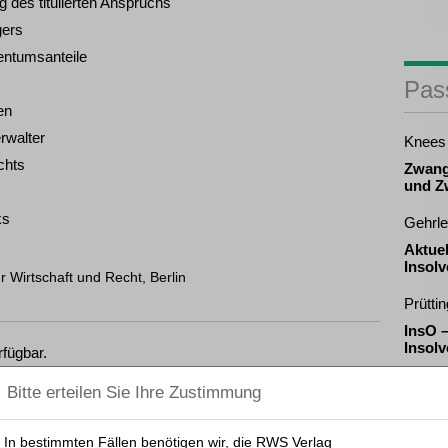
g des titulierten Anspruchs
gers
entumsanteile
Pas
en
rwalter
Knees
chts
Zwang
und Z
ks
Gehrle
Aktue
Insol
r Wirtschaft und Recht, Berlin
Prüttin
InsO 
Insol
rfügbar.
zen und Rechtsprechung frei.