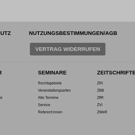
UTZ
NUTZUNGSBESTIMMUNGEN/AGB
VERTRAG WIDERRUFEN
R
SEMINARE
ZEITSCHRIFT
r
Rechtsgebiete
ZRI
Veranstaltungsarten
ZBB
te
Alle Termine
ZfIR
Service
ZVI
Referent:innen
ZWeR