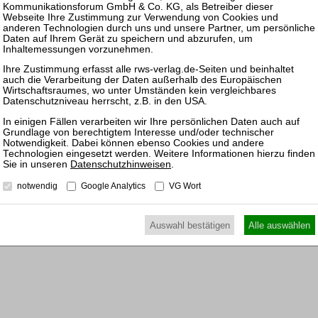
Pas
fügen, können Sie den gewünschten Beitrag trotzdem
27.11.
Köln: 
Höchst
ewünschten Beitrag kostenpflichtig per Rechnung.
19.11.
inkl. 7 % MwSt. kaufen
Mitarb
Perso
ewünschten Beitrag kostenpflichtig mit
PayPal
.
25.11.
Datenschutzhinweisen
.
Prakti
inkl. 7 % MwSt. kaufen
notwendig
Google Analytics
VG Wort
und Ko
Sanier
Auswahl bestätigen
Alle auswählen