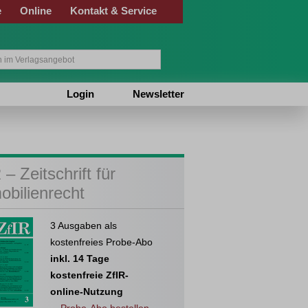
e
Online
Kontakt & Service
Login
Newsletter
 – Zeitschrift für
obilienrecht
3 Ausgaben als
kostenfreies Probe-Abo
inkl. 14 Tage
kostenfreie ZfIR-
online-Nutzung