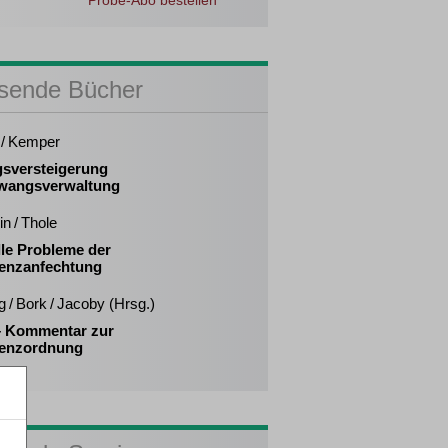
Probe-Abo bestellen
sende Bücher
 / Kemper
sversteigerung
wangsverwaltung
in / Thole
lle Probleme der
venzanfechtung
g / Bork / Jacoby (Hrsg.)
– Kommentar zur
venzordnung