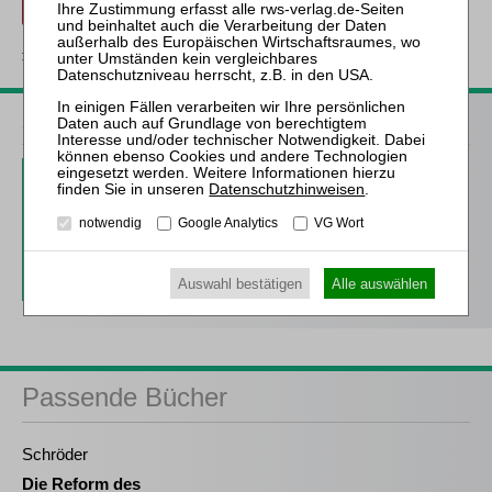
Beitrag für 21,90 € inkl. 7 % MwSt. kaufen
zurück
ZfIR – Zeitschrift für Immobilienrecht
3 Ausgaben als kostenfreies Probe-Abo
Datenschutzhinweisen
.
inkl. 14 Tage kostenfreie ZfIR-
notwendig
Google Analytics
VG Wort
online-Nutzung
Probe-Abo bestellen
Auswahl bestätigen
Alle auswählen
Passende Bücher
Schröder
Die Reform des