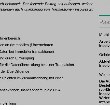
lich behandelt. Der folgende Beitrag soll aufzeigen, welche
stellungen auch unabhängig von Transaktionen insoweit zu
Pas
Mückl
ilienbereich
Arbeit
ngen an (Immobilien-)Unternehmen
Insol
ten bei Immobilientransaktionen
Gehrle
ung durch Einwilligung
Aktue
für die Datenübermittlung bei einer Transaktion
Insol
 der Due Diligence
Weste
he Pflichten im Zusammenhang mit einer
Die A
Beste
(vorlä
ansaktionen, insbesondere in die USA
Insolv
Widers
Inter
mpfehlung
Gläub