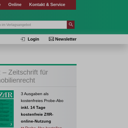
e
Online
Kontakt & Service
Login
Newsletter
 – Zeitschrift für
obilienrecht
3 Ausgaben als
kostenfreies Probe-Abo
inkl. 14 Tage
kostenfreie ZfIR-
online-Nutzung