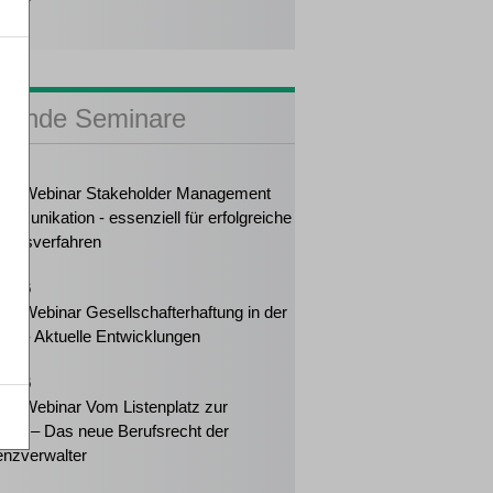
dner
sende Seminare
2026
ker-Webinar Stakeholder Management
mmunikation - essenziell für erfolgreiche
ungsverfahren
2026
ker-Webinar Gesellschafterhaftung in der
enz - Aktuelle Entwicklungen
2026
ker-Webinar Vom Listenplatz zur
ung – Das neue Berufsrecht der
enzverwalter