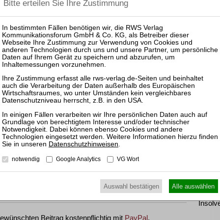
Schul
Kanzlei ArneckeSibeth, München
 Kanzlei ArneckeSibeth, Frankfurt
Pas
rfügbar.
25.11.
zen und Rechtsprechung frei.
Prakti
und Ko
Sanier
03.12.
fügen, können Sie den gewünschten Beitrag trotzdem
Prakti
Datenschutzhinweisen
.
Insolv
notwendig
Google Analytics
VG Wort
ewünschten Beitrag kostenpflichtig per Rechnung.
25.08.
Prakti
inkl. 7 % MwSt. kaufen
Auswahl bestätigen
Alle auswählen
Zulass
Insolv
ewünschten Beitrag kostenpflichtig mit
PayPal
.