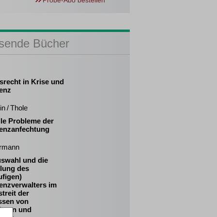
Probe-Abo bestellen
sende Bücher
srecht in Krise und
venz
in / Thole
lle Probleme der
venzanfechtung
rmann
uswahl und die
llung des
ufigen)
enzverwalters im
treit der
essen von
igern und