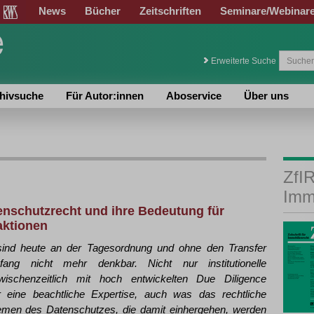
News
Bücher
Zeitschriften
Seminare/Webinar
Erweiterte Suche
hivsuche
Für Autor:innen
Aboservice
Über uns
ZfIR
Imm
enschutzrecht und ihre Bedeutung für
aktionen
n sind heute an der Tagesordnung und ohne den Transfer
fang nicht mehr denkbar. Nicht nur institutionelle
ischenzeitlich mit hoch entwickelten Due Diligence
 eine beachtliche Expertise, auch was das rechtliche
emen des Datenschutzes, die damit einhergehen, werden