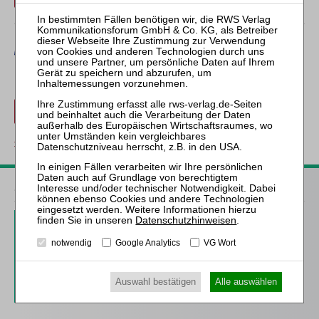
Erwerben Sie den gewünschten Beitrag kostenpflichtig mit
PayPal
.
Beitrag für 21,90 € inkl. 7 % MwSt. kaufen
zurück
ZfIR – Zeitschrift für Immobilienrecht
3 Ausgaben als kostenfreies Probe-Abo
Datenschutzhinweisen
.
inkl. 14 Tage kostenfreie ZfIR-
notwendig
Google Analytics
VG Wort
online-Nutzung
Probe-Abo bestellen
Auswahl bestätigen
Alle auswählen