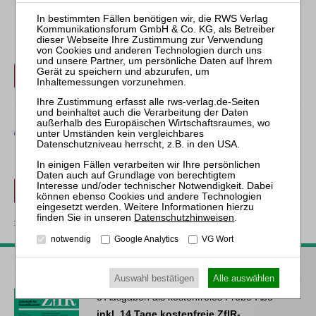
Erwerben Sie den gewünschten Beitrag kostenpflichtig per
Rechnung.
Beitrag für 21,90 € inkl. 7 % MwSt. kaufen
Erwerben Sie den gewünschten Beitrag kostenpflichtig mit
PayPal
.
Beitrag für 21,90 € inkl. 7 % MwSt. kaufen
Datenschutzhinweisen
.
zurück
notwendig
Google Analytics
VG Wort
ZfIR – Zeitschrift für Immobilienrecht
Auswahl bestätigen
Alle auswählen
3 Ausgaben als kostenfreies Probe-Abo
inkl. 14 Tage kostenfreie ZfIR-