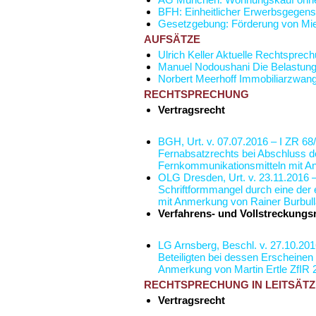
BFH: Einheitlicher Erwerbsgegens
Gesetzgebung: Förderung von Mi
AUFSÄTZE
Ulrich Keller
Aktuelle Rechtsprec
Manuel Nodoushani
Die Belastun
Norbert Meerhoff
Immobiliarzwang
RECHTSPRECHUNG
Vertragsrecht
BGH, Urt. v. 07.07.2016 – I ZR 68
Fernabsatzrechts bei Abschluss d
Fernkommunikationsmitteln
mit A
OLG Dresden, Urt. v. 23.11.2016 
Schriftformmangel durch eine der 
mit Anmerkung von
Rainer Burbul
Verfahrens- und Vollstreckungs
LG Arnsberg, Beschl. v. 27.10.201
Beteiligten bei dessen Erscheinen 
Anmerkung von
Martin Ertle
ZfIR 
RECHTSPRECHUNG IN LEITSÄT
Vertragsrecht