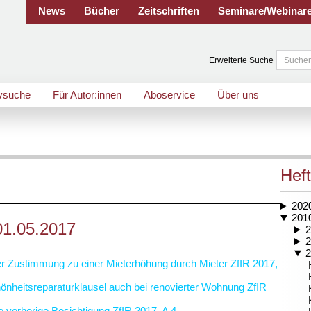
News
Bücher
Zeitschriften
Seminare/Webinar
Erweiterte Suche
vsuche
Für Autor:innen
Aboservice
Über uns
Heft
202
201
01.05.2017
2
2
2
der Zustimmung zu einer Mieterhöhung durch Mieter
ZfIR 2017,
önheitsreparaturklausel auch bei renovierter Wohnung
ZfIR
vorherige Besichtigung
ZfIR 2017, A 4