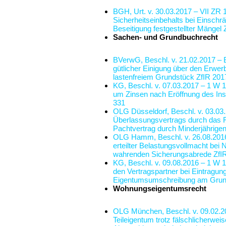
BGH, Urt. v. 30.03.2017 – VII ZR 
Sicherheitseinbehalts bei Einsch
Beseitigung festgestellter Mängel
Sachen- und Grundbuchrecht
BVerwG, Beschl. v. 21.02.2017 –
gütlicher Einigung über den Erwer
lastenfreiem Grundstück
ZfIR 201
KG, Beschl. v. 07.03.2017 – 1 W 
um Zinsen nach Eröffnung des In
331
OLG Düsseldorf, Beschl. v. 03.03
Überlassungsvertrags durch das 
Pachtvertrag durch Minderjährige
OLG Hamm, Beschl. v. 26.08.2016
erteilter Belastungsvollmacht bei
wahrenden Sicherungsabrede
ZfI
KG, Beschl. v. 09.08.2016 – 1 W 
den Vertragspartner bei Eintragu
Eigentumsumschreibung am Grund
Wohnungseigentumsrecht
OLG München, Beschl. v. 09.02.2
Teileigentum trotz fälschlicherwe