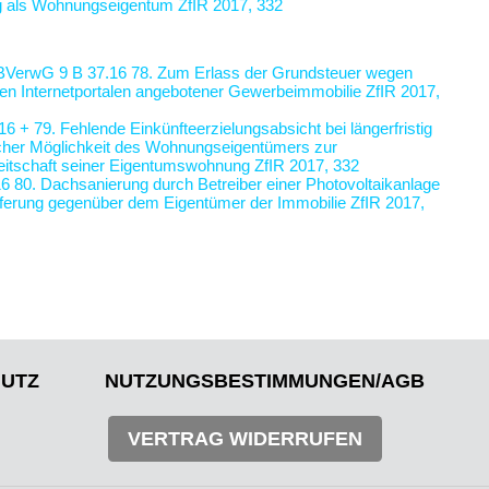
g als Wohnungseigentum
ZfIR 2017, 332
 BVerwG 9 B 37.16
78. Zum Erlass der Grundsteuer wegen
igen Internetportalen angebotener Gewerbeimmobilie
ZfIR 2017,
/16 +
79. Fehlende Einkünfteerzielungsabsicht bei längerfristig
licher Möglichkeit des Wohnungseigentümers zur
reitschaft seiner Eigentumswohnung
ZfIR 2017, 332
16
80. Dachsanierung durch Betreiber einer Photovoltaikanlage
ieferung gegenüber dem Eigentümer der Immobilie
ZfIR 2017,
UTZ
NUTZUNGSBESTIMMUNGEN/AGB
VERTRAG WIDERRUFEN