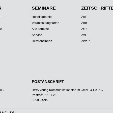
R
SEMINARE
ZEITSCHRIFT
r
Rechtsgebiete
ZRI
Veranstaltungsarten
ZBB
te
Alle Termine
ZfIR
Service
ZVI
Referent:innen
ZWeR
POSTANSCHRIFT
 KG
RWS Verlag Kommunikationsforum GmbH & Co. KG
Postfach 27 01 25
50508 Köln
 & Co. KG