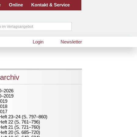
e
Online
Kontakt & Service
Login
Newsletter
archiv
0–2026
0–2019
019
018
017
Heft 23–24 (S. 797–860)
Heft 22 (S. 761–796)
Heft 21 (S. 721–760)
Heft 20 (S. 685–720)