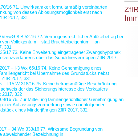
170/16
71. Unwirksamkeit formularmäßig vereinbarten
ZfIR
ränkung von dessen Ablösungsmöglichkeit erst nach
Imm
ZfIR 2017, 331
 BVerwG 8 B 52.16
72. Vermögensrechtlicher Ablösebetrag bei
b von Volleigentum – statt Bruchteilseigentum – an
7, 331
135/17
73. Keine Erweiterung eingetragener Zwangshypothek
solvenzverfahrens über das Schuldnervermögen
ZfIR 2017,
.2017 – I-3 Wx 65/16
74. Keine Genehmigung eines
Familiengericht bei Übernahme des Grundstücks nebst
n
ZfIR 2017, 331
 – I-15 W 318/16
75. Keine betragsmäßige Beschränkung
 Nachweis der das Sicherungsinteresse des Verkäufers
R 2017, 332
169/16
76. Zur Mitteilung familiengerichtlicher Genehmigung an
ng einer Auflassungsvormerkung sowie nachfolgender
stück eines Minderjährigen
ZfIR 2017, 332
017 – 34 Wx 333/16
77. Wirksame Begründung von
ise abweichender Bezeichnung in