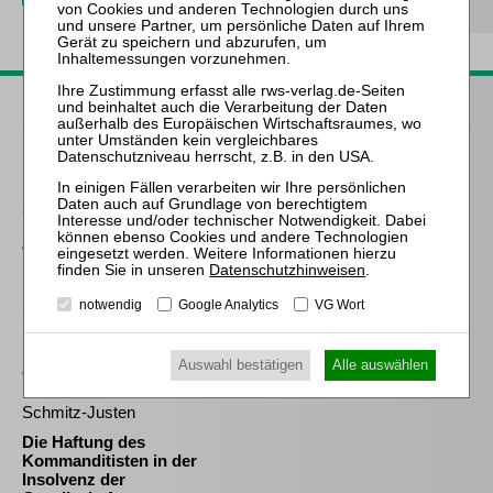
Passende Bücher
Meyer
Die Freigabe der
selbständigen Tätigkeit
nach § 35 Abs. 2 InsO aus
arbeitsrechtlicher
Perspektive
Datenschutzhinweisen
.
Schröder
notwendig
Google Analytics
VG Wort
Die Reform des
Eigenkapitalersatzrechts
Auswahl bestätigen
Alle auswählen
durch das MoMiG
Schmitz-Justen
Die Haftung des
Kommanditisten in der
Insolvenz der