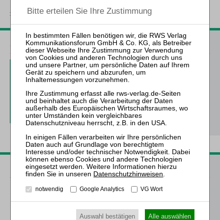
zurück
ZfIR – Zeitschrift für Immobilienrecht
3 Ausgaben als kostenfreies Probe-Abo
inkl. 14 Tage kostenfreie ZfIR-
online-Nutzung
Probe-Abo bestellen
Passende Bücher
Datenschutzhinweisen
.
notwendig
Google Analytics
VG Wort
Schröder
Die Reform des
Eigenkapitalersatzrechts
Auswahl bestätigen
Alle auswählen