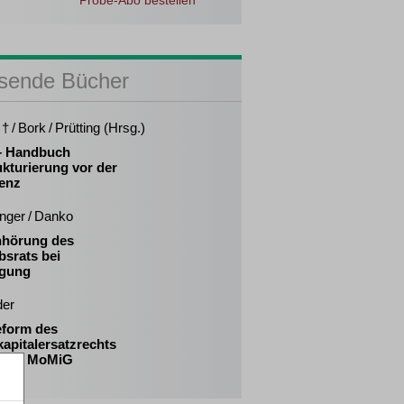
Probe-Abo bestellen
sende Bücher
† / Bork / Prütting (Hrsg.)
 – Handbuch
kturierung vor der
venz
inger / Danko
nhörung des
bsrats bei
gung
der
eform des
apitalersatzrechts
 das MoMiG