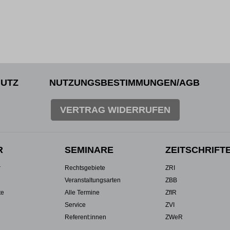
UTZ
NUTZUNGSBESTIMMUNGEN/AGB
VERTRAG WIDERRUFEN
R
SEMINARE
ZEITSCHRIFT
r
Rechtsgebiete
ZRI
Veranstaltungsarten
ZBB
te
Alle Termine
ZfIR
Service
ZVI
Referent:innen
ZWeR