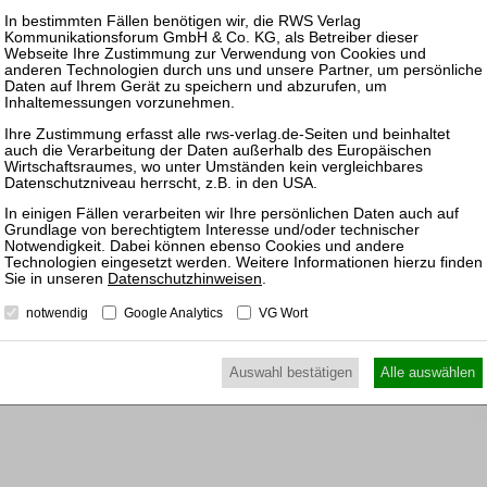
Pas
25.08.
Prakti
Zulass
Insolv
16.09.
Mitarb
Praxis
Datenschutzhinweisen
.
notwendig
Google Analytics
VG Wort
17.02.
Mitarb
Praxis
Auswahl bestätigen
Alle auswählen