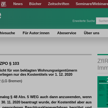
News
Bücher
Zeitschriften
Seminare/Webinar
Erweiterte Suche
hivsuche
Für Autor:innen
Aboservice
Über uns
ZfIR
 ZPO § 103
Imm
licht für von beklagten Wohnungseigentümern
liegen nur des Kostentitels vor 1. 12. 2020
22 (LG Bremen)
st analog § 48 Abs. 5 WEG auch dann anzuwenden, wenn
0. 11. 2020 beantragt wurde, der Kostentitel aber aus
g gewordenen Beschlussklageverfahren herrührt und