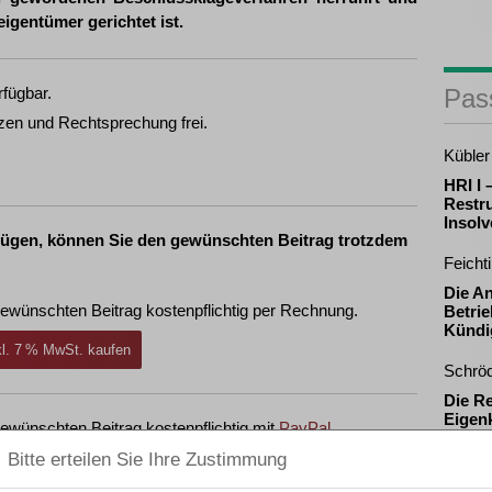
gentümer gerichtet ist.
rfügbar.
Pas
zen und Rechtsprechung frei.
Kübler 
HRI I
Restru
Insol
fügen, können Sie den gewünschten Beitrag trotzdem
Feicht
Die A
ewünschten Beitrag kostenpflichtig per Rechnung.
Betrie
Kündi
nkl. 7 % MwSt. kaufen
Schrö
Die R
Eigenk
ewünschten Beitrag kostenpflichtig mit
PayPal
.
durch
nkl. 7 % MwSt. kaufen