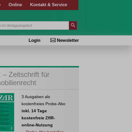
e
Online
Kontakt & Service
Login
Newsletter
 – Zeitschrift für
obilienrecht
3 Ausgaben als
kostenfreies Probe-Abo
inkl. 14 Tage
kostenfreie ZfIR-
online-Nutzung