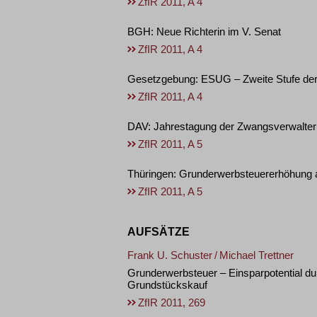
ZfIR 2011, A 4
BGH: Neue Richterin im V. Senat
ZfIR 2011, A 4
Gesetzgebung: ESUG – Zweite Stufe der
ZfIR 2011, A 4
DAV: Jahrestagung der Zwangsverwalter
ZfIR 2011, A 5
Thüringen: Grunderwerbsteuererhöhung 
ZfIR 2011, A 5
AUFSÄTZE
Frank U. Schuster
/
Michael Trettner
Grunderwerbsteuer – Einsparpotential du
Grundstückskauf
ZfIR 2011, 269