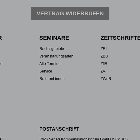
VERTRAG WIDERRUFEN
R
SEMINARE
ZEITSCHRIFT
r
Rechtsgebiete
ZRI
Veranstaltungsarten
ZBB
te
Alle Termine
ZfIR
Service
ZVI
Referent:innen
ZWeR
POSTANSCHRIFT
 KG
RWS Verlag Kommunikationsforum GmbH & Co. KG