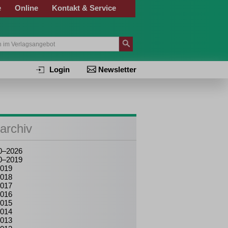
e
Online
Kontakt & Service
Login
Newsletter
archiv
0–2026
0–2019
019
018
017
016
015
014
013