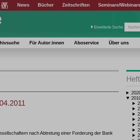
News
Bücher
Zeitschriften
Seminare/Webinar
Erweiterte Suche
hivsuche
Für Autor:innen
Aboservice
Über uns
Heft
202
201
.04.2011
2
2
2
2
2
2
ellschaftern nach Abtretung einer Forderung der Bank
2