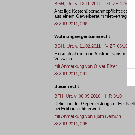
BGH, Urt. v. 13.10.2010 – XII ZR 129/09
Anteilige Kostenübernahmepflicht des Mi
aus einem Gewerberaummietvertrag
ZfIR 2011, 288
Wohnungseigentumsrecht
BGH, Urt. v. 11.02.2011 – V ZR 66/10
Einsichtnahme- und Auskunftsanspruch 
Verwalter
mit Anmerkung von
Oliver Elzer
ZfIR 2011, 291
Steuerrecht
BFH, Urt. v. 08.09.2010 – II R 3/10
Definition der Gegenleistung zur Fests
bei Erbbaurechtserwerb
mit Anmerkung von
Björn Demuth
ZfIR 2011, 295