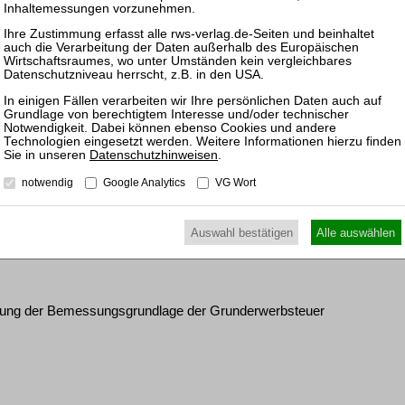
eters für Terrorschadensversicherung als Nebenkosten
Datenschutzhinweisen
.
eines einzelnen Wohnungseigentümers gegen den
notwendig
Google Analytics
VG Wort
Auswahl bestätigen
Alle auswählen
tellung der Bemessungsgrundlage der Grunderwerbsteuer