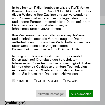
kostenfreie ZfIR-online-Nutzung
Probe-Abo bestellen
Passende Bücher
Schröder
Die Reform des
Eigenkapitalersatzrechts
durch das MoMiG
Falk
Die Verwirkung der
Datenschutzhinweisen
.
Vergütung des
Insolvenzverwalters
notwendig
Google Analytics
VG Wort
Westermann
Auswahl bestätigen
Alle auswählen
Die Auswahl und die
Bestellung des
(vorläufigen)