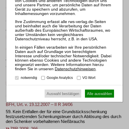
OLG Hamm, Beschl. v. 20.12.2007 – 15 W 41/07
57. Anspruch der WEG gegen ihren (abberufenen) Verwalter
auf Rechnungslegung und Herausgabe der Unterlagen
betreffend ein Fremdgeldkonto auch bei über das Konto
geflossenen Geldbewegungen Dritter
ZfIR 2008, 266
OLG Düsseldorf, Beschl. v. 30.11.2007 – I–3 Wx 158/07
58. Unzulässigkeit eines Berufens des
Wohnungseigentümers, der entgegen der Teilungserklärung
errichtete Kellerräume erfolgreich herausverlangt hat,
Datenschutzhinweisen
.
hinsichtlich der übrigen Keller auf einen seit Jahren
bestehenden Nutzungszustand
notwendig
Google Analytics
VG Wort
ZfIR 2008, 266
Auswahl bestätigen
Alle auswählen
Steuerrecht
BFH, Urt. v. 19.12.2007 – II R 34/06
59. Kein Entfallen der für eine Grundstücksschenkung
festzusetzenden Schenkungsteuer durch Ablösung des durch
den Schenker vorbehaltenen Nießbrauchs
ZfIR 2008, 266