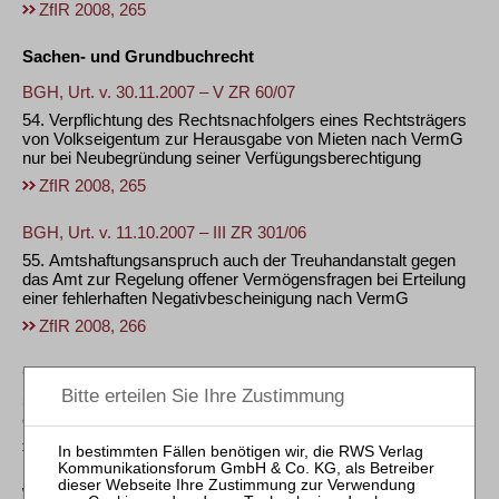
ZfIR 2008, 265
Sachen- und Grundbuchrecht
BGH, Urt. v. 30.11.2007 – V ZR 60/07
54. Verpflichtung des Rechtsnachfolgers eines Rechtsträgers
von Volkseigentum zur Herausgabe von Mieten nach VermG
nur bei Neubegründung seiner Verfügungsberechtigung
ZfIR 2008, 265
BGH, Urt. v. 11.10.2007 – III ZR 301/06
55. Amtshaftungsanspruch auch der Treuhandanstalt gegen
das Amt zur Regelung offener Vermögensfragen bei Erteilung
einer fehlerhaften Negativbescheinigung nach VermG
ZfIR 2008, 266
OLG Hamm, Beschl. v. 15.01.2008 – 15 VA 12/07
56. Kein Anspruch des WEG-Verwalters auf Teilnahme am
eingeschränkten automatisierten Grundbuchabrufverfahren
ZfIR 2008, 266
Wohnungseigentumsrecht