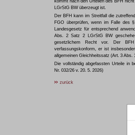
kommt nach den Urteilen des BFH nicht i
LGrStG BW überzeugt ist.
Der BFH kann im Streitfall die zutref
FGO überprüfen, wenn im Falle des 
Landesgesetz für entsprechend anwendba
Abs. 2 Satz 2 LGrStG BW geschehen.
gesetzlichem Recht vor. Der BFH
verfassungskonform, er ist insbesonder
allgemeinen Gleichheitssatz (Art. 3 Abs.
Die vollständig abgefassten Urteile in
Nr. 032/26 v. 20. 5. 2026)
zurück