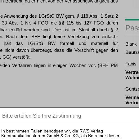
n Betracht, da er nicht von der Verfassungswidrigkeit des
fende Anwendung des LGrStG BW gem. § 118 Abs. 1 Satz 2
§ 33 Abs. 1 Nr. 4 FGO die §§ 115 bis 127 FGO durch
Pas
r erklärt worden sind. Dies ist im Streitfall durch § 2
 Nach dem BFH liegt keine Verletzung von einfach-
 hält das LGrStG BW formell und materiell für
Blank
e nicht davon überzeugt, dass die Vorschrift gegen den
Bautr
 1 GG) verstößt.
Fabis
 beiden Verfahren liegen in einigen Wochen vor. (BFH PM
Vertr
Wohn
Güntze
Verma
Vertri
Pas