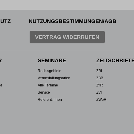
UTZ
NUTZUNGSBESTIMMUNGEN/AGB
VERTRAG WIDERRUFEN
R
SEMINARE
ZEITSCHRIFT
r
Rechtsgebiete
ZRI
Veranstaltungsarten
ZBB
te
Alle Termine
ZfIR
Service
ZVI
Referent:innen
ZWeR