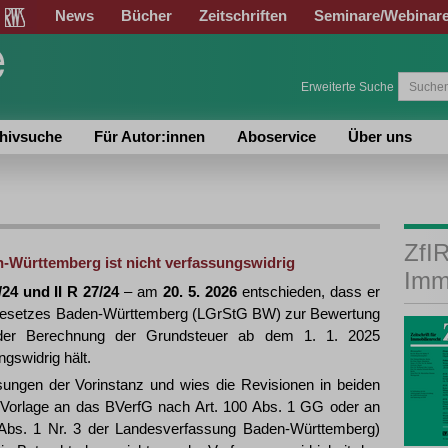
News
Bücher
Zeitschriften
Seminare/Webinar
Erweiterte Suche
hivsuche
Für Autor:innen
Aboservice
Über uns
ZfIR
Württemberg ist nicht verfassungswidrig
Imm
/24 und II R 27/24
– am
20. 5. 2026
entschieden, dass er
rgesetzes Baden-Württemberg (LGrStG BW) zur Bewertung
er Berechnung der Grundsteuer ab dem 1. 1. 2025
gswidrig hält.
ssungen der Vorinstanz und wies die Revisionen in beiden
 Vorlage an das BVerfG nach Art. 100 Abs. 1 GG oder an
Abs. 1 Nr. 3 der Landesverfassung Baden-Württemberg)