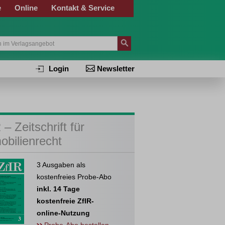
e
Online
Kontakt & Service
Login
Newsletter
 – Zeitschrift für
obilienrecht
3 Ausgaben als
kostenfreies Probe-Abo
inkl. 14 Tage
kostenfreie ZfIR-
online-Nutzung