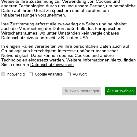
26.11.
Prakti
Steuer
17.06.
Prakti
Steuer
25.11.
Datenschutzhinweisen
.
Prakti
notwendig
Google Analytics
VG Wort
Steuer
Auswahl bestätigen
Alle auswählen