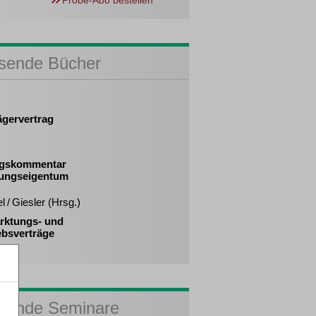
Probe-Abo bestellen
sende Bücher
ägervertrag
agskommentar
ungseigentum
l / Giesler (Hrsg.)
rktungs- und
ebsverträge
sende Seminare