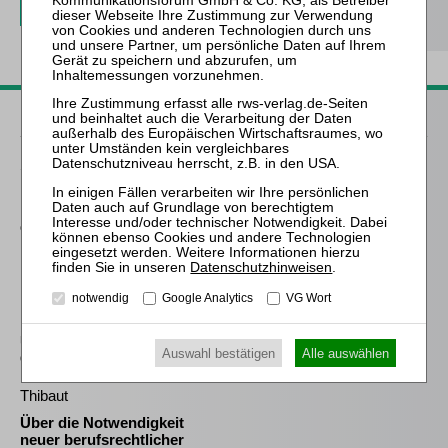
Passende Bücher
Schröder
Die Reform des
Eigenkapitalersatzrechts
durch das MoMiG
Keller
Datenschutzhinweisen
.
Der Insolvenzverwalter
notwendig
Google Analytics
VG Wort
im Liquidationsverfahren
nach Chapter 7 des
United States Bankruptcy
Auswahl bestätigen
Alle auswählen
Code
Thibaut
Über die Notwendigkeit
neuer berufsrechtlicher