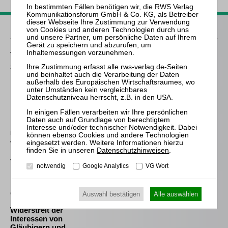
Passende Bücher
von Wilmowsky
Schneeballsysteme der
Kapitalanlage
Klostermann
Die absolute und die
relative Vorrangregel im
Recht der
Unternehmensreorganisa
tion
Datenschutzhinweisen
.
Westermann
notwendig
Google Analytics
VG Wort
Die Auswahl und die
Bestellung des
(vorläufigen)
Auswahl bestätigen
Alle auswählen
Insolvenzverwalters im
Widerstreit der
Interessen von
Gläubigern und