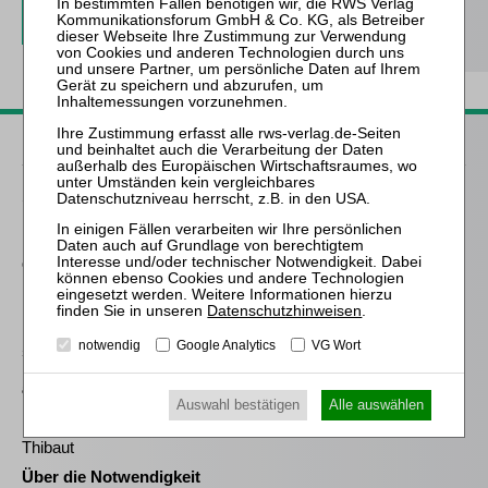
Passende Bücher
Schröder
Die Reform des
Eigenkapitalersatzrechts
durch das MoMiG
Meyer
Datenschutzhinweisen
.
Die Freigabe der
notwendig
Google Analytics
VG Wort
selbständigen Tätigkeit
nach § 35 Abs. 2 InsO aus
arbeitsrechtlicher
Auswahl bestätigen
Alle auswählen
Perspektive
Thibaut
Über die Notwendigkeit