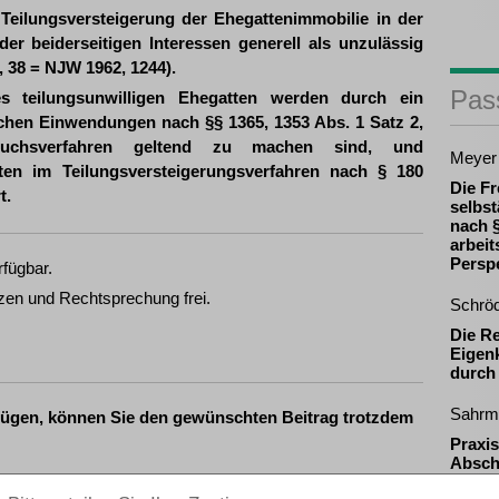
Teilungsversteigerung der Ehegattenimmobilie in der
r beiderseitigen Interessen generell als unzulässig
 38 = NJW 1962, 1244).
Pas
s teilungsunwilligen Ehegatten werden durch ein
ichen Einwendungen nach §§ 1365, 1353 Abs. 1 Satz 2,
ruchsverfahren geltend zu machen sind, und
Meyer
ften im Teilungsversteigerungsverfahren nach § 180
Die Fr
t.
selbst
nach §
arbeit
Persp
rfügbar.
zen und Rechtsprechung frei.
Schrö
Die R
Eigenk
durch
Sahrm
fügen, können Sie den gewünschten Beitrag trotzdem
Praxis
Absch
Vergü
ewünschten Beitrag kostenpflichtig per Rechnung.