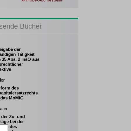
Probe-Abo bestellen
sende Bücher
eigabe der
ändigen Tätigkeit
 35 Abs. 2 InsO aus
srechtlicher
ektive
der
eform des
apitalersatzrechts
 das MoMiG
ann
 der Zu- und
läge bei der
tung des