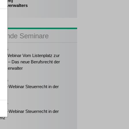
ufigen)
venzverwalters
sende Seminare
2026
ker-Webinar Vom Listenplatz zur
ung – Das neue Berufsrecht der
enzverwalter
2026
eiter-Webinar Steuerrecht in der
enz
2027
eiter-Webinar Steuerrecht in der
enz