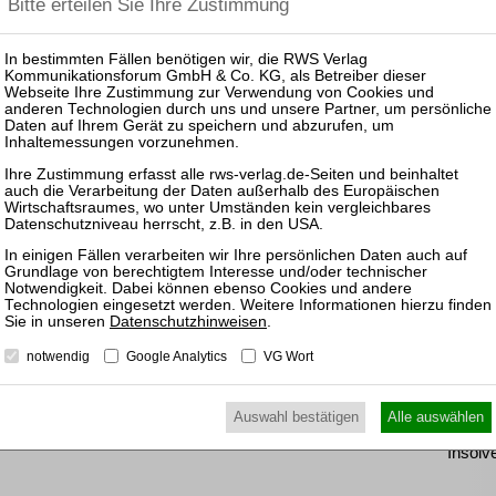
(vorlä
Insol
nkl. 7 % MwSt. kaufen
ewünschten Beitrag kostenpflichtig mit
PayPal
.
Pas
nkl. 7 % MwSt. kaufen
25.08.
Prakti
Zulass
Insolv
14.10.
Datenschutzhinweisen
.
Mitarb
Insolv
notwendig
Google Analytics
VG Wort
10.03.
Auswahl bestätigen
Alle auswählen
Mitarb
Insolv