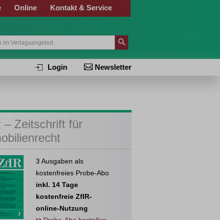
e
Online
Kontakt & Service
Login
Newsletter
 – Zeitschrift für
obilienrecht
3 Ausgaben als
kostenfreies Probe-Abo
inkl. 14 Tage
kostenfreie ZfIR-
online-Nutzung