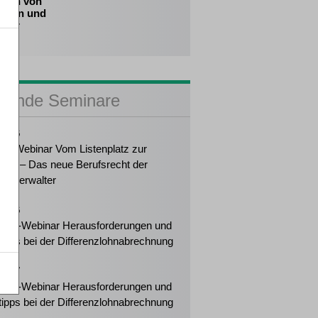
essen von
igern und
dner
sende Seminare
2026
ker-Webinar Vom Listenplatz zur
ung – Das neue Berufsrecht der
enzverwalter
2026
eiter-Webinar Herausforderungen und
tipps bei der Differenzlohnabrechnung
2027
eiter-Webinar Herausforderungen und
tipps bei der Differenzlohnabrechnung