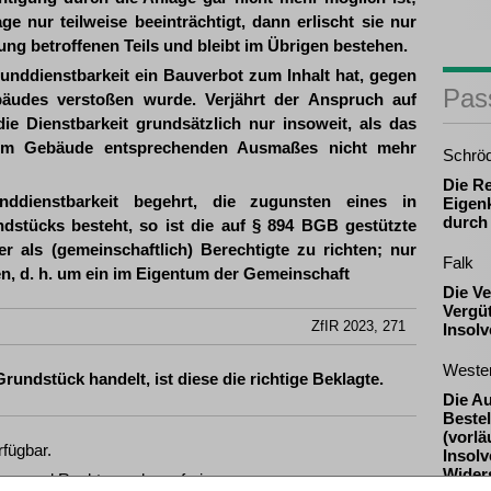
ge nur teilweise beeinträchtigt, dann erlischt sie nur
ung betroffenen Teils und bleibt im Übrigen bestehen.
runddienstbarkeit ein Bauverbot zum Inhalt hat, gegen
Pas
bäudes verstoßen wurde. Verjährt der Anspruch auf
ie Dienstbarkeit grundsätzlich nur insoweit, als das
nem Gebäude entsprechenden Ausmaßes nicht mehr
Schrö
Die R
ddienstbarkeit begehrt, die zugunsten eines in
Eigenk
durch
stücks besteht, so ist die auf § 894 BGB gestützte
als (gemeinschaftlich) Berechtigte zu richten; nur
Falk
, d. h. um ein im Eigentum der Gemeinschaft
Die V
Vergü
ZfIR 2023, 271
Insol
Weste
ndstück handelt, ist diese die richtige Beklagte.
Die A
Beste
(vorlä
rfügbar.
Insolv
Widers
zen und Rechtsprechung frei.