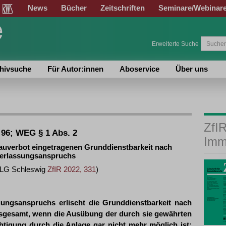
News
Bücher
Zeitschriften
Seminare/Webinar
Erweiterte Suche
hivsuche
Für Autor:innen
Aboservice
Über uns
ZfIR
 96; WEG § 1 Abs. 2
Imm
 Bauverbot eingetragenen Grunddienstbarkeit nach
terlassungsanspruchs
(OLG Schleswig
ZfIR 2022, 331
)
igungsanspruchs erlischt die Grunddienstbarkeit nach
nsgesamt, wenn die Ausübung der durch sie gewährten
htigung durch die Anlage gar nicht mehr möglich ist;