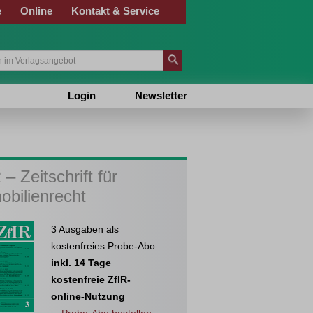
e
Online
Kontakt & Service
Login
Newsletter
 – Zeitschrift für
obilienrecht
3 Ausgaben als
kostenfreies Probe-Abo
inkl. 14 Tage
kostenfreie ZfIR-
online-Nutzung