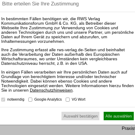
Inter
Gläub
Schul
fügen, können Sie den gewünschten Beitrag trotzdem
Pas
ewünschten Beitrag kostenpflichtig per Rechnung.
25.08.
nkl. 7 % MwSt. kaufen
Prakti
Zulass
Insolv
ewünschten Beitrag kostenpflichtig mit
PayPal
.
16.09.
Datenschutzhinweisen
.
nkl. 7 % MwSt. kaufen
Mitarb
notwendig
Google Analytics
VG Wort
Praxis
17.02.
Auswahl bestätigen
Alle auswählen
Mitarb
Praxis