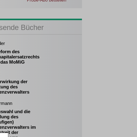
Probe-Abo bestellen
sende Bücher
der
eform des
apitalersatzrechts
 das MoMiG
erwirkung der
tung des
venzverwalters
rmann
uswahl und die
llung des
ufigen)
enzverwalters im
treit der