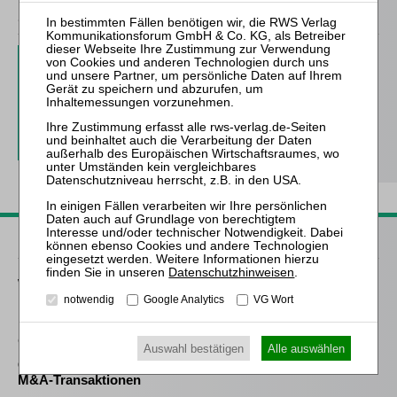
ZfIR – Zeitschrift für Immobilienrecht
3 Ausgaben als kostenfreies Probe-Abo
inkl. 14 Tage kostenfreie ZfIR-
online-Nutzung
Probe-Abo bestellen
Passende Bücher
Datenschutzhinweisen
.
Wächter
notwendig
Google Analytics
VG Wort
M&A Litigation
Göthel (Hrsg.)
Auswahl bestätigen
Alle auswählen
Grenzüberschreitende
M&A-Transaktionen