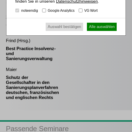
Datenschutzhinweisen
.
Sahrmann
Praxis der Zu- und
notwendig
Google Analytics
VG Wort
Abschläge bei der
Vergütung des
(vorläufigen)
Auswahl bestätigen
Alle auswählen
Insolvenzverwalters
Frind (Hrsg.)
Best Practice Insolvenz-
und
Sanierungsverwaltung
Maier
Schutz der
Gesellschafter in den
Sanierungsplanverfahren
deutschen, französischen
und englischen Rechts
Passende Seminare