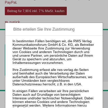
PayPal
.
Beitrag für 7,90 € inkl. 7 % MwSt. kaufen
zurück
ZfIR – Zeitschrift für Immobilienrecht
3 Ausgaben als kostenfreies Probe-Abo
inkl. 14 Tage kostenfreie ZfIR-
online-Nutzung
Probe-Abo bestellen
Passende Bücher