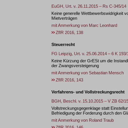
EuGH, Urt. v. 26.11.2015 – Rs C-345/14
Keine generelle Wettbewerbswidrigkeit v
Mietverträgen
mit Anmerkung von
Marc Leonhard
ZfIR 2016, 138
Steuerrecht
FG Leipzig, Urt. v. 25.06.2014 – 6 K 193/
Keine Kürzung der GrESt um die Instand
der Zwangsversteigerung
mit Anmerkung von
Sebastian Mensch
ZfIR 2016, 143
Verfahrens- und Vollstreckungsrecht
BGH, Beschl. v. 15.10.2015 – V ZB 62/1
Vollstreckungsgegenklage statt Einstellu
Befriedigung der Forderung durch den Gl
mit Anmerkung von
Roland Traub
ZfIR 2016, 146