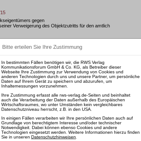
/15
kseigentümers gegen
einer Verweigerung des Objektzutritts für den amtlich
EN
 U 4/14
rtragliche Pflichtverletzung des Bauträgers (verbauter
4 U 131/14
aklerprovision bei Doppeltätigkeit als
Datenschutzhinweisen
.