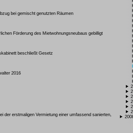
Abzug bei gemischt genutzten Räumen
lichen Förderung des Mietwohnungsneubaus gebilligt
kabinett beschließt Gesetz
alter 2016
2
2
2
2
2
2
i der erstmaligen Vermietung einer umfassend sanierten,
200