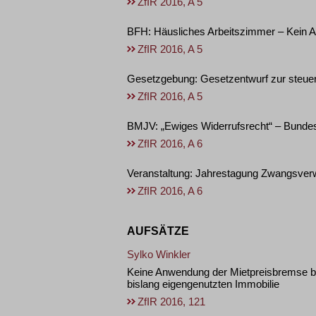
ZfIR 2016, A 5
BFH: Häusliches Arbeitszimmer – Kein 
ZfIR 2016, A 5
Gesetzgebung: Gesetzentwurf zur steuer
ZfIR 2016, A 5
BMJV: „Ewiges Widerrufsrecht“ – Bundes
ZfIR 2016, A 6
Veranstaltung: Jahrestagung Zwangsverw
ZfIR 2016, A 6
AUFSÄTZE
Sylko Winkler
Keine Anwendung der Mietpreisbremse be
bislang eigengenutzten Immobilie
ZfIR 2016, 121