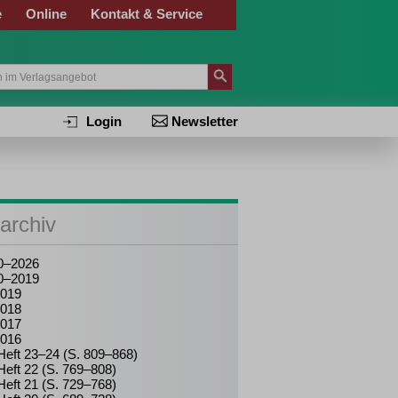
e
Online
Kontakt & Service
Login
Newsletter
archiv
0–2026
0–2019
019
018
017
016
Heft 23–24 (S. 809–868)
Heft 22 (S. 769–808)
Heft 21 (S. 729–768)