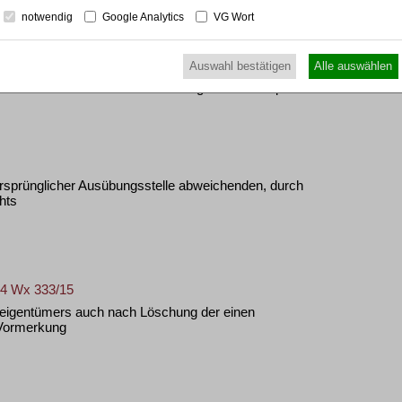
notwendig
Google Analytics
VG Wort
Auswahl bestätigen
Alle auswählen
lter nach Parken seines Fahrzeugs auf einem privaten
ursprünglicher Ausübungsstelle abweichenden, durch
hts
34 Wx 333/15
reigentümers auch nach Löschung der einen
Vormerkung