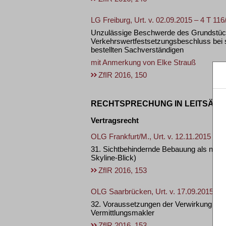
LG Freiburg, Urt. v. 02.09.2015 – 4 T 116
Unzulässige Beschwerde des Grundstüc
Verkehrswertfestsetzungsbeschluss bei s
bestellten Sachverständigen
mit Anmerkung von
Elke Strauß
ZfIR 2016, 150
RECHTSPRECHUNG IN LEITSÄTZ
Vertragsrecht
OLG Frankfurt/M., Urt. v. 12.11.2015 – 3
31. Sichtbehindernde Bebauung als nachve
Skyline-Blick)
ZfIR 2016, 153
OLG Saarbrücken, Urt. v. 17.09.2015 – 
32. Voraussetzungen der Verwirkung der M
Vermittlungsmakler
ZfIR 2016, 153