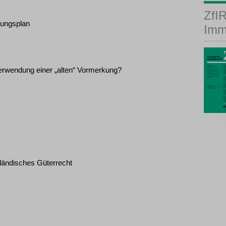
ZfIR
ilungsplan
Imm
erwendung einer „alten“ Vormerkung?
ländisches Güterrecht