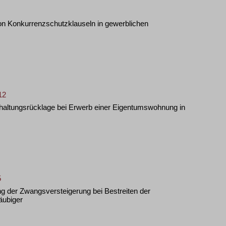
on Konkurrenzschutzklauseln in gewerblichen
12
haltungsrücklage bei Erwerb einer Eigentumswohnung in
5
ng der Zwangsversteigerung bei Bestreiten der
äubiger