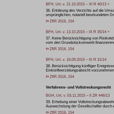
BFH, Urt. v. 21.10.2015 – XI R 40/13 +
36. Erklärung des Verzichts auf die Umsa
ursprünglichen, notariell beurkundeten 
ZfIR 2016, 154
BFH, Urt. v. 13.10.2015 – IX R 35/14 +
37. Keine Berücksichtigung von Risikol
vom den Grundstückserwerb finanzierende
ZfIR 2016, 154
BFH, Urt. v. 16.09.2015 – IX R 31/14
38. Berücksichtigung künftiger Ereignisse
Einkünfteerzielungsabsicht vorzunehme
ZfIR 2016, 154
Verfahrens- und Vollstreckungsrecht
BGH, Urt. v. 03.11.2015 – II ZR 446/13
39. Erhebung einer Vollstreckungsabweh
Auswechslung der Gesellschafter durch 
ZfIR 2016, 154