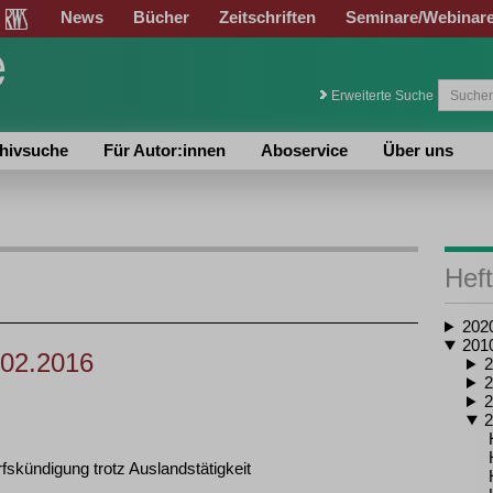
News
Bücher
Zeitschriften
Seminare/Webinar
Erweiterte Suche
hivsuche
Für Autor:innen
Aboservice
Über uns
Heft
202
201
.02.2016
2
2
2
2
skündigung trotz Auslandstätigkeit