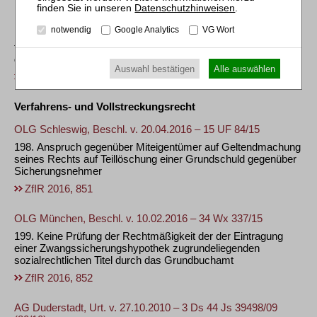
Datenschutzhinweisen
.
BFH, Urt. v. 12.05.2016 – II R 39/15 +
notwendig
Google Analytics
VG Wort
197. Keine Herabsetzung der Grunderwerbsteuer bei
teilweisem Ausfall der Kaufpreisforderung wegen Insolvenz
des Grundstückskäufers
Auswahl bestätigen
Alle auswählen
ZfIR 2016, 851
Verfahrens- und Vollstreckungsrecht
OLG Schleswig, Beschl. v. 20.04.2016 – 15 UF 84/15
198. Anspruch gegenüber Miteigentümer auf Geltendmachung
seines Rechts auf Teillöschung einer Grundschuld gegenüber
Sicherungsnehmer
ZfIR 2016, 851
OLG München, Beschl. v. 10.02.2016 – 34 Wx 337/15
199. Keine Prüfung der Rechtmäßigkeit der der Eintragung
einer Zwangssicherungshypothek zugrundeliegenden
sozialrechtlichen Titel durch das Grundbuchamt
ZfIR 2016, 852
AG Duderstadt, Urt. v. 27.10.2010 – 3 Ds 44 Js 39498/09