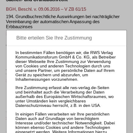
BGH, Beschl. v. 09.06.2016 – V ZB 61/15
194. Grundbuchrechtliche Auswirkungen bei nachträglicher
Vereinbarung der automatischen Anpassung des
Erbbauzinses
ZfIR 2016, 851
Wohnungseigentumsrecht
KG, Beschl. v. 13.10.2016 – 1 W 303/16
195. Vorlage einer Sanierungsgenehmigung auch bei erst nach
Antrag auf Eintragung WEG-rechtlicher Grundstücksteilung
erlassener gemeindlicher ErhaltungsVO
ZfIR 2016, 851
KG, Beschl. v. 08.12.2015 – 1 W 680/15
196. Keine Vorlage eines Negativattests zur Eintragung WEG-
rechtlicher Grundstücksteilung bei Lage des Grundstücks
außerhalb eines Satzungsgebiets
ZfIR 2016, 851
Steuerrecht