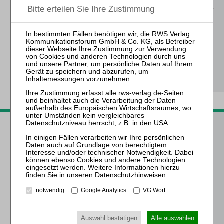
3 Ausgaben als kostenfreies Probe-Abo
inkl. 14 Tage kostenfreie ZfIR-
online-Nutzung
Probe-Abo bestellen
Passende Bücher
Schröder
Die Reform des
Eigenkapitalersatzrechts
Datenschutzhinweisen
.
durch das MoMiG
notwendig
Google Analytics
VG Wort
Schmitz-Justen
Die Haftung des
Auswahl bestätigen
Alle auswählen
Kommanditisten in der