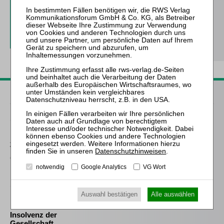
inkl. 14 Tage kostenfreie ZfIR-
online-Nutzung
Probe-Abo bestellen
Passende Bücher
Sahrmann
Praxis der Zu- und
Abschläge bei der
Vergütung des
Datenschutzhinweisen
.
(vorläufigen)
Insolvenzverwalters
notwendig
Google Analytics
VG Wort
Schmitz-Justen
Auswahl bestätigen
Alle auswählen
Die Haftung des
Kommanditisten in der
Insolvenz der
Gesellschaft