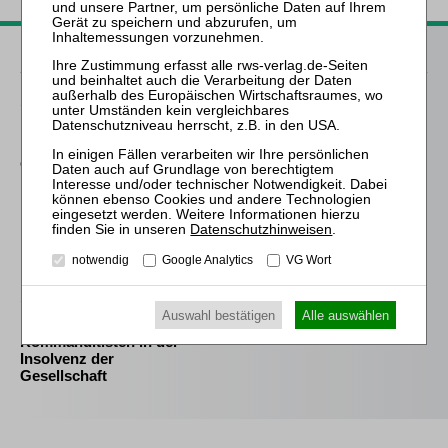
Passende Bücher
Schröder
Die Reform des
Eigenkapitalersatzrechts
durch das MoMiG
Pötters LL.M. (Cambridge) / Krause / Mückl
Das Mindestlohngesetz
Datenschutzhinweisen
.
in der betrieblichen
Praxis
notwendig
Google Analytics
VG Wort
Schmitz-Justen
Auswahl bestätigen
Alle auswählen
Die Haftung des
Kommanditisten in der
Insolvenz der
Gesellschaft