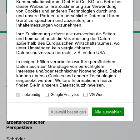
Passende Bücher
Keller
Der Insolvenzverwalter
im Liquidationsverfahren
nach Chapter 7 des
United States Bankruptcy
Datenschutzhinweisen
.
Code
notwendig
Google Analytics
VG Wort
Meyer
Die Freigabe der
selbständigen Tätigkeit
Auswahl bestätigen
Alle auswählen
nach § 35 Abs. 2 InsO aus
arbeitsrechtlicher
Perspektive
Schröder