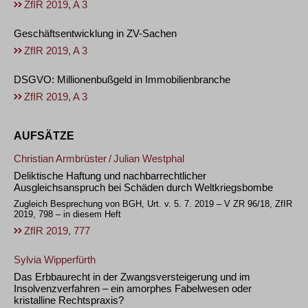
ZfIR 2019, A 3
Geschäftsentwicklung in ZV-Sachen
ZfIR 2019, A 3
DSGVO: Millionenbußgeld in Immobilienbranche
ZfIR 2019, A 3
AUFSÄTZE
Christian Armbrüster
/
Julian Westphal
Deliktische Haftung und nachbarrechtlicher
Ausgleichsanspruch bei Schäden durch Weltkriegsbombe
Zugleich Besprechung von BGH, Urt. v. 5. 7. 2019 – V ZR 96/18, ZfIR
2019, 798 – in diesem Heft
ZfIR 2019, 777
Sylvia Wipperfürth
Das Erbbaurecht in der Zwangsversteigerung und im
Insolvenzverfahren – ein amorphes Fabelwesen oder
kristalline Rechtspraxis?