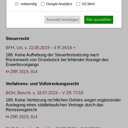
BVerwG, Beschl. v. 26.08.2019 – BVerwG 4 BN 1.19
notwendig
Google Analytics
VG Wort
187. Voraussetzungen der gemeindlichen Planungspflicht zur
Anpassung an die Ziele der Raumordnung (hier: Sondergebiet
Einzelhandel)
Auswahl bestätigen
Alle auswählen
ZfIR 2019, 814
Steuerrecht
BFH, Urt. v. 22.05.2019 – II R 24/16 +
188. Keine Aufhebung der Steuerfestsetzung nach
Rückerwerb von Grundstück bei fehlender Anzeige des
Erwerbsvorgangs
ZfIR 2019, 814
Verfahrens- und Vollstreckungsrecht
BGH, Beschl. v. 18.07.2019 – V ZR 77/18
189. Keine Verletzung rechtlichen Gehörs wegen ergänzender
Auslegung eines städtebaulichen Vertrags durch das
Revisionsgericht
ZfIR 2019, 814