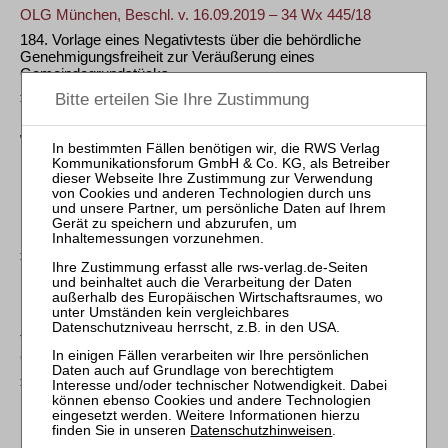
OLG München, Beschl. v. 16.09.2019 – 34 Wx 445/18
184. Vorlage eines Negativtests über die behördliche
Genehmigungsfreiheit zur Veräußerung eines
Gemeindegrundstücks
ZfIR 2019, 813
Wohnungseigentumsrecht
BGH, Beschl. v. 26.09.2019 – V ZR 224/18
185. Höheres Interesse des Wohnungseigentümers am Erhalt
(statt am Abriss) des zu beseitigenden Bauwerks als
maßgeblicher Wert seiner Beschwer
ZfIR 2019, 813
KG, Beschl. v. 10.09.2019 – 1 W 127/19
186. Wirksame Begründung von Teileigentum an
Tiefgaragenplätzen bei vertikaler Teilung der auf zwei
Grundstücken erbauten Tiefgarage
ZfIR 2019, 814
Bau-, Boden- und Umweltrecht
Datenschutzhinweisen
.