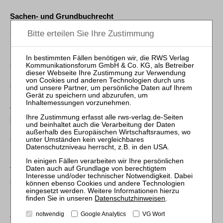
Sachen- und Grundbuchrecht
OLG München, Urt. v. 15.10.2020 – 8 U 5531/20
173. Geltung des Hammerschlags- und Leiterrechts bei
Schwenken eines Krans über Nachbargrundstück
ZfIR 2020, 763
OLG Nürnberg, Beschl. v. 06.10.2020 – 15 W 2130/19
174. Allgemeine Kostentragungspflicht des Eigentümers als
dinglicher Inhalt eines Wohnungsrechts
ZfIR 2020, 763
OLG München, Beschl. v. 29.09.2020 – 34 Wx 236/20
175. Kein Nachweis des Eigentums an einer Immobilie bei
(nach italienischem Recht) schuldrechtlich wirkender
Teilungsanordnung des Erblassers
ZfIR 2020, 763
Datenschutzhinweisen
.
Bau-, Boden- und Umweltrecht
notwendig
Google Analytics
VG Wort
VGH Mannheim, Urt. v. 15.09.2020 – 3 S 1465/20