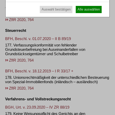
176. Voraussetzungen der zweiten Verlängerung einer
Veränderungssperre bei beabsichtigter Änderung bestehenden
Auswahl bestätigen
Alle auswählen
Bebauungsplans
ZfIR 2020, 764
Steuerrecht
BFH, Beschl. v. 01.07.2020 – II B 89/19
177. Verfassungskonformität von fehlender
Grundsteuerbefreiung bei Auseinanderfallen von
Grundstückseigentümer und Schulbetreiber
ZfIR 2020, 764
BFH, Beschl. v. 18.12.2019 – I R 33/17 +
178. Unionsrechtmäßigkeit der unterschiedlichen Besteuerung
von Spezial-Immobilienfonds (inländisch – ausländisch)
ZfIR 2020, 764
Verfahrens- und Vollstreckungsrecht
BGH, Urt. v. 23.09.2020 – IV ZR 88/19
179. Keine Weisungspflicht des Gerichts an den