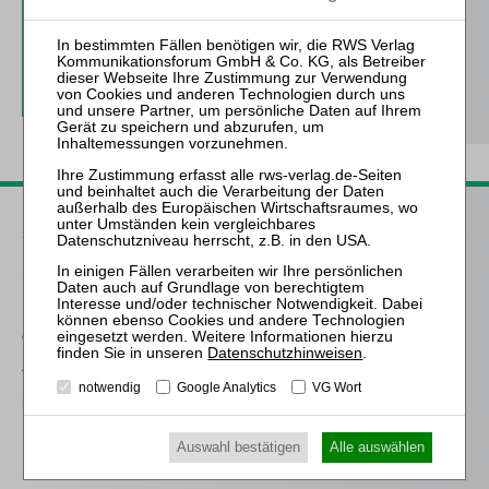
inkl. 14 Tage kostenfreie ZfIR-
online-Nutzung
Probe-Abo bestellen
Passende Bücher
Schröder
Die Reform des
Eigenkapitalersatzrechts
durch das MoMiG
Datenschutzhinweisen
.
Thibaut
notwendig
Google Analytics
VG Wort
Über die Notwendigkeit
neuer berufsrechtlicher
Regelungen für
Auswahl bestätigen
Alle auswählen
Insolvenzverwalter