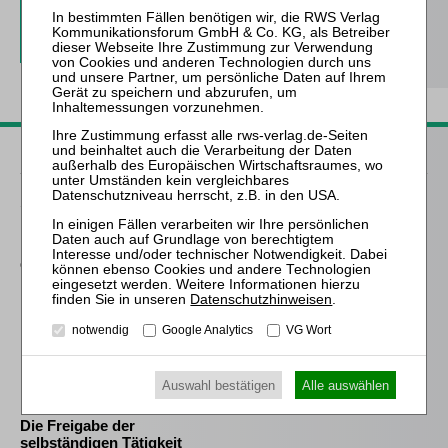
Probe-Abo bestellen
Passende Bücher
Schröder
Die Reform des
Eigenkapitalersatzrechts
durch das MoMiG
Datenschutzhinweisen
.
Kübler † / Bork / Prütting (Hrsg.)
HRI I – Handbuch
notwendig
Google Analytics
VG Wort
Restrukturierung vor der
Insolvenz
Auswahl bestätigen
Alle auswählen
Meyer
Die Freigabe der
selbständigen Tätigkeit