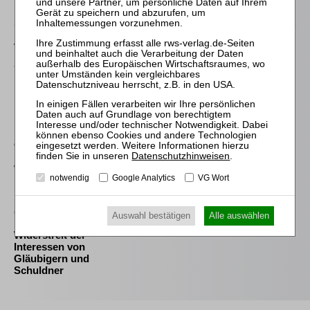
Passende Bücher
von Wilmowsky
Schneeballsysteme der
Kapitalanlage
Schröder
Die Reform des
Eigenkapitalersatzrechts
durch das MoMiG
Datenschutzhinweisen
.
Westermann
notwendig
Google Analytics
VG Wort
Die Auswahl und die
Bestellung des
(vorläufigen)
Auswahl bestätigen
Alle auswählen
Insolvenzverwalters im
Widerstreit der
Interessen von
Gläubigern und
Schuldner