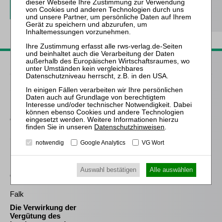
Passende Bücher
Schröder
Die Reform des
Eigenkapitalersatzrechts
durch das MoMiG
Datenschutzhinweisen
.
Schmitz-Justen
notwendig
Google Analytics
VG Wort
Die Haftung des
Kommanditisten in der
Insolvenz der
Auswahl bestätigen
Alle auswählen
Gesellschaft
Falk
Die Verwirkung der
Vergütung des