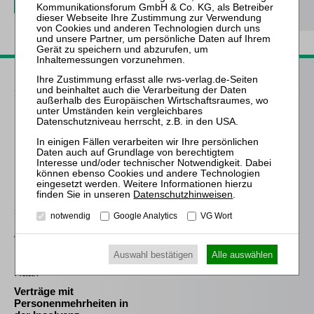
Passende Bücher
Kleindiek
Die Anfechtung der
Eröffnungsentscheidung
nach Art. 5 EuInsVO
Meyer
Datenschutzhinweisen
.
Die Freigabe der
selbständigen Tätigkeit
notwendig
Google Analytics
VG Wort
nach § 35 Abs. 2 InsO aus
arbeitsrechtlicher
Perspektive
Auswahl bestätigen
Alle auswählen
Haak
Verträge mit
Personenmehrheiten in