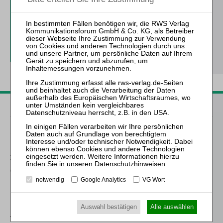
3 Ausgaben als kostenfreies Probe-Abo
inkl. 14 Tage kostenfreie ZfIR-
online-Nutzung
Probe-Abo bestellen
Passende Bücher
Sahrmann
Praxis der Zu- und
Abschläge bei der
Vergütung des
Datenschutzhinweisen
.
(vorläufigen)
Insolvenzverwalters
notwendig
Google Analytics
VG Wort
Lüke
Auswahl bestätigen
Alle auswählen
Persönliche Haftung des
Verwalters in der