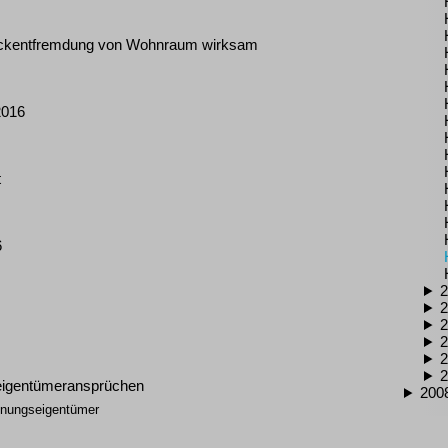
eckentfremdung von Wohnraum wirksam
2016
t
6
2
2
2
2
2
2
eigentümeransprüchen
200
hnungseigentümer