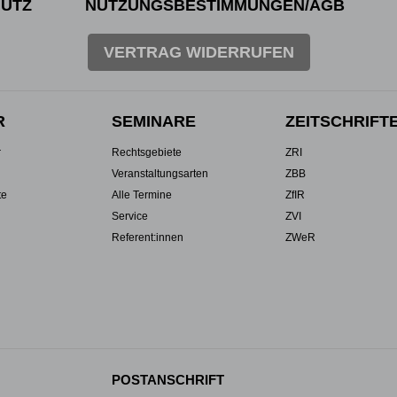
UTZ
NUTZUNGSBESTIMMUNGEN/AGB
VERTRAG WIDERRUFEN
R
SEMINARE
ZEITSCHRIFT
r
Rechtsgebiete
ZRI
Veranstaltungsarten
ZBB
te
Alle Termine
ZfIR
Service
ZVI
Referent:innen
ZWeR
POSTANSCHRIFT