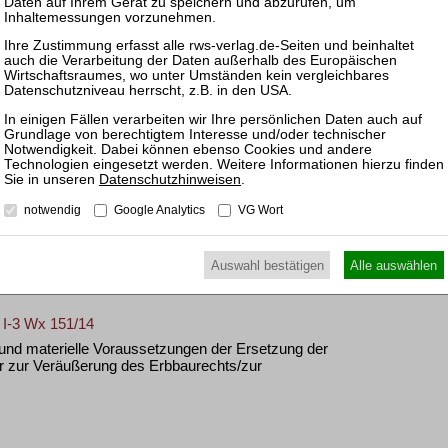
 Gesellschaft
14
rber eines Grundstücks als Bruchteilseigentümer
emeinschaft/gesamthänderischen Bindung
Datenschutzhinweisen
.
notwendig
Google Analytics
VG Wort
tzanspruchs des mittelbaren Grundstücksbesitzers (hier:
sgabe bei Aufhebung des Zuschlagsbeschlusses
Auswahl bestätigen
Alle auswählen
 I-3 Wx 151/14
und materielle Voraussetzungen der Ersetzung der
 zur Veräußerung des Erbbaurechts/zur