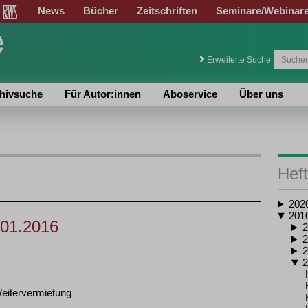
News
Bücher
Zeitschriften
Seminare/Webinar
Erweiterte Suche
hivsuche
Für Autor:innen
Aboservice
Über uns
Heft
202
201
.01.2016
2
2
2
2
eitervermietung