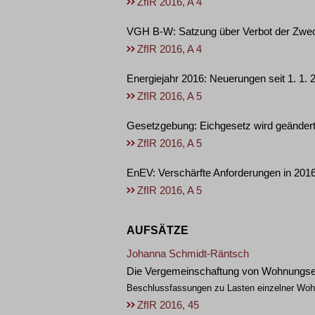
ZfIR 2016, A 4
VGH B-W: Satzung über Verbot der Zw
ZfIR 2016, A 4
Energiejahr 2016: Neuerungen seit 1. 1. 
ZfIR 2016, A 5
Gesetzgebung: Eichgesetz wird geänder
ZfIR 2016, A 5
EnEV: Verschärfte Anforderungen in 201
ZfIR 2016, A 5
AUFSÄTZE
Johanna Schmidt-Räntsch
Die Vergemeinschaftung von Wohnungs
Beschlussfassungen zu Lasten einzelner Wo
ZfIR 2016, 45