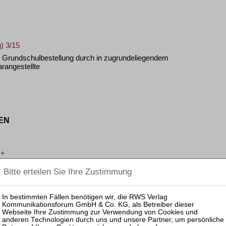
) 3/15
 Grundschulbestellung durch in zugrundeliegendem
rangestellte
EN
 +
öße einer Wohnung bei begehrter Mieterhöhung bis zur
cksichtigung der Kappungsgrenze
 U 200/14
aftung der GbR-Gesellschafter eines geschlossenen