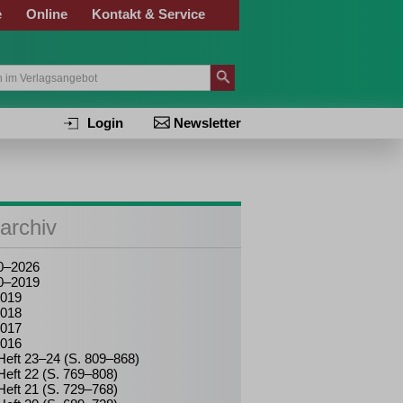
e
Online
Kontakt & Service
Login
Newsletter
archiv
0–2026
0–2019
019
018
017
016
Heft 23–24 (S. 809–868)
Heft 22 (S. 769–808)
Heft 21 (S. 729–768)