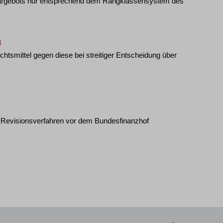
/Bargebots nur entsprechend dem Rangklassensystem des
3
htsmittel gegen diese bei streitiger Entscheidung über
Revisionsverfahren vor dem Bundesfinanzhof