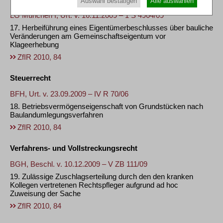
Auswahl bestätigen
Alle auswählen
LG München I, Urt. v. 16.11.2009 – 1 S 4964/09
17. Herbeiführung eines Eigentümerbeschlusses über bauliche
Veränderungen am Gemeinschaftseigentum vor
Klageerhebung
ZfIR 2010, 84
Steuerrecht
BFH, Urt. v. 23.09.2009 – IV R 70/06
18. Betriebsvermögenseigenschaft von Grundstücken nach
Baulandumlegungsverfahren
ZfIR 2010, 84
Verfahrens- und Vollstreckungsrecht
BGH, Beschl. v. 10.12.2009 – V ZB 111/09
19. Zulässige Zuschlagserteilung durch den den kranken
Kollegen vertretenen Rechtspfleger aufgrund ad hoc
Zuweisung der Sache
ZfIR 2010, 84