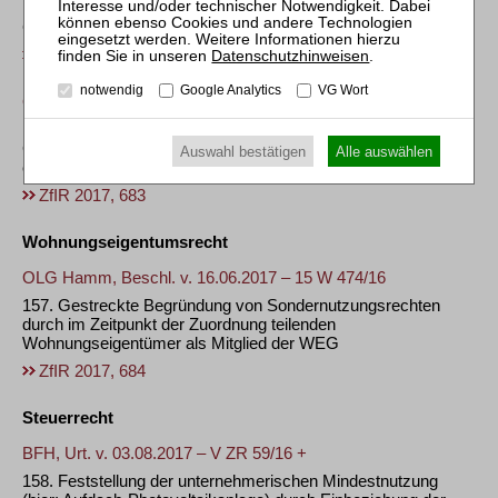
Nutzungsbefugnisse bei globaler Bestellung von
Grunddienstbarkeiten
ZfIR 2017, 683
Datenschutzhinweisen
.
notwendig
Google Analytics
VG Wort
OLG München, Beschl. v. 04.07.2017 – 34 Wx 123/17
156. Vorlage des Gesellschaftsvertrags zur
Grundbuchberichtigung nach dem Tod eines Gesellschafters
Auswahl bestätigen
Alle auswählen
einer als Eigentümerin eingetragenen (zweigliedrigen) GbR
ZfIR 2017, 683
Wohnungseigentumsrecht
OLG Hamm, Beschl. v. 16.06.2017 – 15 W 474/16
157. Gestreckte Begründung von Sondernutzungsrechten
durch im Zeitpunkt der Zuordnung teilenden
Wohnungseigentümer als Mitglied der WEG
ZfIR 2017, 684
Steuerrecht
BFH, Urt. v. 03.08.2017 – V ZR 59/16 +
158. Feststellung der unternehmerischen Mindestnutzung