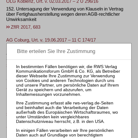
OLG Koblenz, Urt. v. 02.03.2017 – 2 U 296/16
152. Untersagung der Verwendung von Klauseln in Vertrag
über Fertighausherstellung wegen deren AGB-rechtlicher
Unwirksamkeit
ZfIR 2017, 683
AG Coburg, Urt. v. 19.06.2017 – 11 C 174/17
153. Keine Kündigung eines Bausparvertrags gem. § 488
Abs. 3 BGB durch Hinzurechnung eines Zinsbonusanspruchs
zur angesparten Bausparsumme
ZfIR 2017, 683
Sachen- und Grundbuchrecht
OLG Brandenburg, Beschl. v. 26.07.2017 – 5 W 43/17
154. Vermerk einer durch Pfändung des
Eigentumsverschaffungsanspruchs erlangten
Sicherungshypothek auf dem Vollstreckungstitel
ZfIR 2017, 683
OLG Hamm, Beschl. v. 13.07.2017 – 15 W 248/17
155. Fehlende Feststellung der Vorteilhaftigkeit einzelner