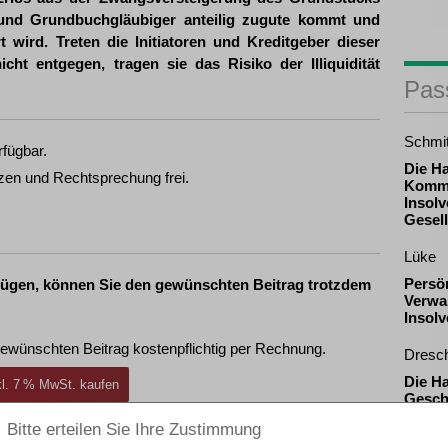
 und Grundbuchgläubiger anteilig zugute kommt und
 wird. Treten die Initiatoren und Kreditgeber dieser
cht entgegen, tragen sie das Risiko der Illiquidität
Pas
Schmi
rfügbar.
Die H
zen und Rechtsprechung frei.
Komma
Insolv
Gesell
Lüke
Persö
fügen, können Sie den gewünschten Beitrag trotzdem
Verwal
Insol
ewünschten Beitrag kostenpflichtig per Rechnung.
Dresc
Die H
nkl. 7 % MwSt. kaufen
Gesch