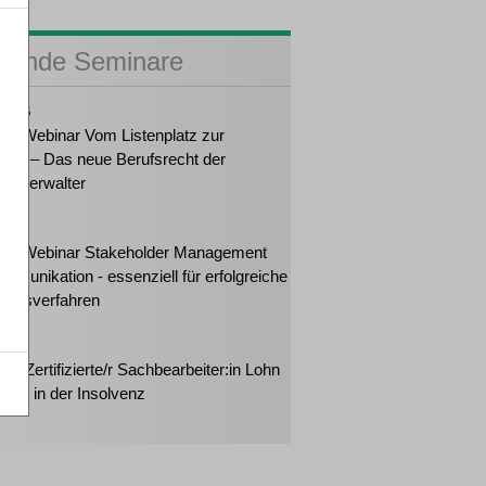
sende Seminare
2026
ker-Webinar Vom Listenplatz zur
ung – Das neue Berufsrecht der
enzverwalter
2026
ker-Webinar Stakeholder Management
mmunikation - essenziell für erfolgreiche
ungsverfahren
2026
rt: Zertifizierte/r Sachbearbeiter:in Lohn
halt in der Insolvenz