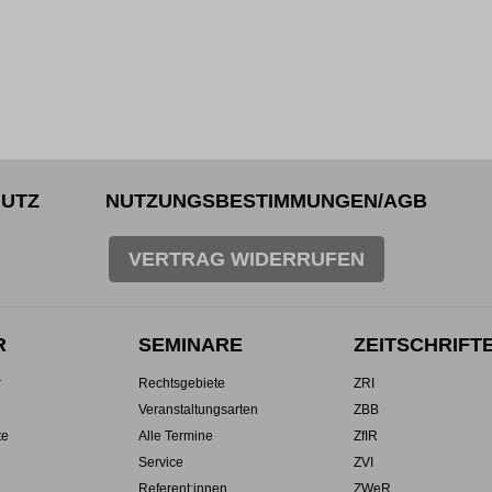
UTZ
NUTZUNGSBESTIMMUNGEN/AGB
VERTRAG WIDERRUFEN
R
SEMINARE
ZEITSCHRIFT
r
Rechtsgebiete
ZRI
Veranstaltungsarten
ZBB
te
Alle Termine
ZfIR
Service
ZVI
Referent:innen
ZWeR