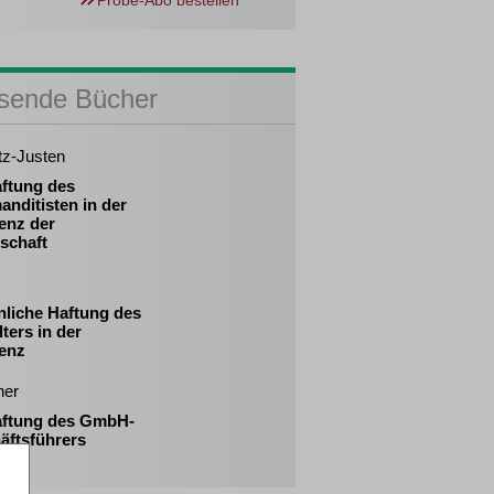
Probe-Abo bestellen
sende Bücher
tz-Justen
aftung des
nditisten in der
enz der
schaft
nliche Haftung des
ters in der
venz
her
aftung des GmbH-
äftsführers