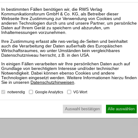
ewünschten Beitrag kostenpflichtig mit
PayPal
.
nkl. 7 % MwSt. kaufen
Pas
25.08.
Prakti
Zulass
Insolv
25.11.
Prakti
und Ko
Datenschutzhinweisen
.
Sanier
notwendig
Google Analytics
VG Wort
09.11.
Frankfu
Auswahl bestätigen
Alle auswählen
und Ge