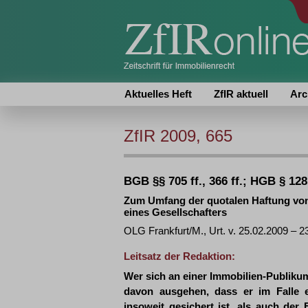
Aktuelles Heft
ZfIR aktuell
Arc
ZfIR 2009, 665
BGB §§ 705 ff., 366 ff.; HGB § 12
Zum Umfang der quotalen Haftung von 
eines Gesellschafters
OLG Frankfurt/M., Urt. v. 25.02.2009 – 2
Leitsatz der Redaktion:
Wer sich an einer Immobilien-Publikum
davon ausgehen, dass er im Falle e
insoweit gesichert ist, als auch de