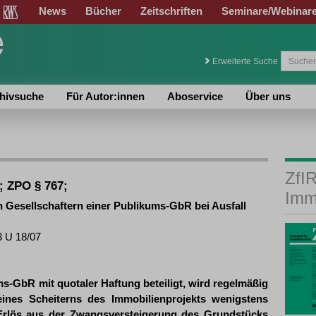
News
Bücher
Zeitschriften
Seminare/Webinar
Erweiterte Suche
hivsuche
Für Autor:innen
Aboservice
Über uns
ZfIR
8; ZPO § 767;
Imm
Gesellschaftern einer Publikums-GbR bei Ausfall
3 U 18/07
s-GbR mit quotaler Haftung beteiligt, wird regelmäßig
ines Scheiterns des Immobilienprojekts wenigstens
r Erlös aus der Zwangsversteigerung des Grundstücks