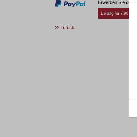
Erwerben Sie den g
Beitrag für 7,90 € i
zurück