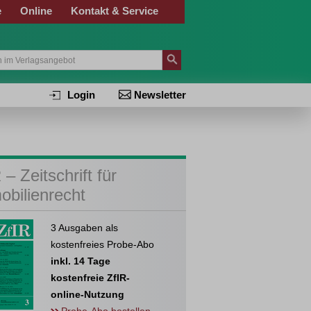
e
Online
Kontakt & Service
Login
Newsletter
 – Zeitschrift für
obilienrecht
3 Ausgaben als
kostenfreies Probe-Abo
inkl. 14 Tage
kostenfreie ZfIR-
online-Nutzung