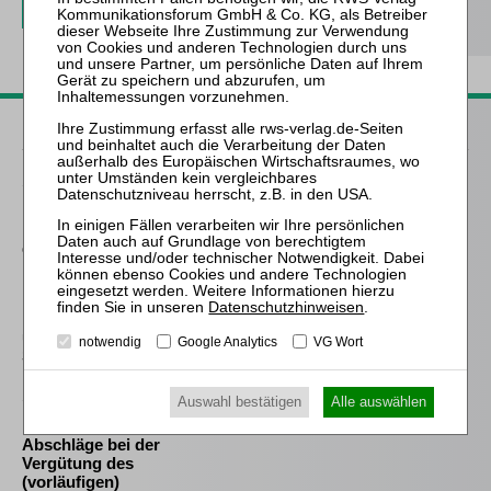
Passende Bücher
Schröder
Die Reform des
Eigenkapitalersatzrechts
durch das MoMiG
Frind (Hrsg.)
Datenschutzhinweisen
.
Best Practice Insolvenz-
und
notwendig
Google Analytics
VG Wort
Sanierungsverwaltung
Sahrmann
Auswahl bestätigen
Alle auswählen
Praxis der Zu- und
Abschläge bei der
Vergütung des
(vorläufigen)