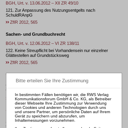
BGH, Urt. v. 13.06.2012 – XII ZR 49/10
121. Zur Anpassung des Nutzungsentgelts nach
SchuldRAnpG
ZfIR 2012, 565
Sachen- und Grundbuchrecht
BGH, Urt. v. 12.06.2012 – VI ZR 138/11
122. Keine Streupflicht bei Vorhandensein nur einzelner
Glättestellen auf Grundstücksweg
ZfIR 2012, 565
OLG Zweibrücken, Urt. v. 28.06.2012 – 4 U 147/10
123. Unterscheidung der Vereinbarung eines dinglichen
Vorkaufrechts von der Abrede eines schuldrechtlichen
Vorkaufrechts im Notarvertrag
ZfIR 2012, 565
OLG Düsseldorf, Beschl. v. 02.03.2012 – I-3 Wx 329/11
124. Zur Kollision der Verfügungsbefugnis des einen
Grundbucheintrag Bewilligenden mit dessen Verlust der
Verfügungsbefugnis durch im Ausland eröffnetes