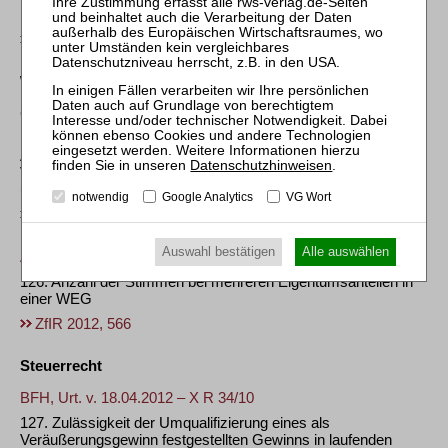
Insolvenzverfahren
ZfIR 2012, 566
Wohnungseigentumsrecht
OLG München, Beschl. v. 26.04.2012 – 34 Wx 558/11
125. Zustimmung aller Grundpfandrechtsgläubiger zur
Änderung der Teilungserklärung bei Veränderung des
Datenschutzhinweisen
.
Verhältnisses von Gemeinschafts- zu Sondereigentum trotz
umfassend eingeräumter Sondernutzungsrechte
notwendig
Google Analytics
VG Wort
ZfIR 2012, 566
Auswahl bestätigen
Alle auswählen
AG Offenbach, Urt. v. 27.04.2012 – 330 C 202/11
126. Anzahl der Stimmen bei mehreren Eigentumsanteilen in
einer WEG
ZfIR 2012, 566
Steuerrecht
BFH, Urt. v. 18.04.2012 – X R 34/10
127. Zulässigkeit der Umqualifizierung eines als
Veräußerungsgewinn festgestellten Gewinns in laufenden