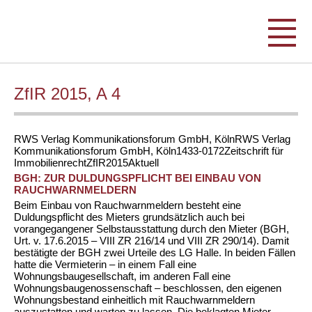
ZfIR 2015, A 4
RWS Verlag Kommunikationsforum GmbH, Köln
RWS Verlag
Kommunikationsforum GmbH, Köln
1433-0172
Zeitschrift für
Immobilienrecht
ZfIR
2015
Aktuell
BGH: ZUR DULDUNGSPFLICHT BEI EINBAU VON
RAUCHWARNMELDERN
Beim Einbau von Rauchwarnmeldern besteht eine
Duldungspflicht des Mieters grundsätzlich auch bei
vorangegangener Selbstausstattung durch den Mieter (
BGH,
Urt. v. 17.6.2015 – VIII ZR 216/14 und VIII ZR 290/14
). Damit
bestätigte der BGH zwei Urteile des LG Halle. In beiden Fällen
hatte die Vermieterin – in einem Fall eine
Wohnungsbaugesellschaft, im anderen Fall eine
Wohnungsbaugenossenschaft – beschlossen, den eigenen
Wohnungsbestand einheitlich mit Rauchwarnmeldern
auszustatten und warten zu lassen. Die beklagten Mieter