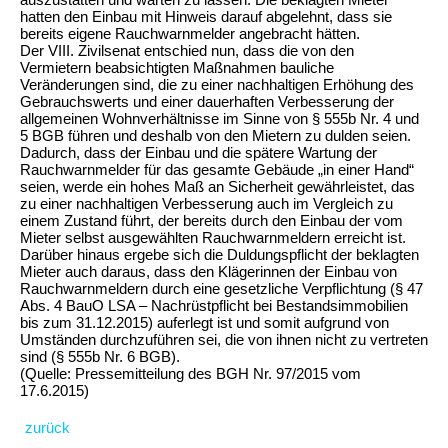
hatten den Einbau mit Hinweis darauf abgelehnt, dass sie
bereits eigene Rauchwarnmelder angebracht hätten.
Der VIII. Zivilsenat entschied nun, dass die von den
Vermietern beabsichtigten Maßnahmen bauliche
Veränderungen sind, die zu einer nachhaltigen Erhöhung des
Gebrauchswerts und einer dauerhaften Verbesserung der
allgemeinen Wohnverhältnisse im Sinne von § 555b Nr. 4 und
5 BGB führen und deshalb von den Mietern zu dulden seien.
Dadurch, dass der Einbau und die spätere Wartung der
Rauchwarnmelder für das gesamte Gebäude „in einer Hand“
seien, werde ein hohes Maß an Sicherheit gewährleistet, das
zu einer nachhaltigen Verbesserung auch im Vergleich zu
einem Zustand führt, der bereits durch den Einbau der vom
Mieter selbst ausgewählten Rauchwarnmeldern erreicht ist.
Darüber hinaus ergebe sich die Duldungspflicht der beklagten
Mieter auch daraus, dass den Klägerinnen der Einbau von
Rauchwarnmeldern durch eine gesetzliche Verpflichtung (§ 47
Abs. 4 BauO LSA – Nachrüstpflicht bei Bestandsimmobilien
bis zum 31.12.2015) auferlegt ist und somit aufgrund von
Umständen durchzuführen sei, die von ihnen nicht zu vertreten
sind (§ 555b Nr. 6 BGB).
(Quelle: Pressemitteilung des BGH Nr. 97/2015 vom
17.6.2015)
zurück