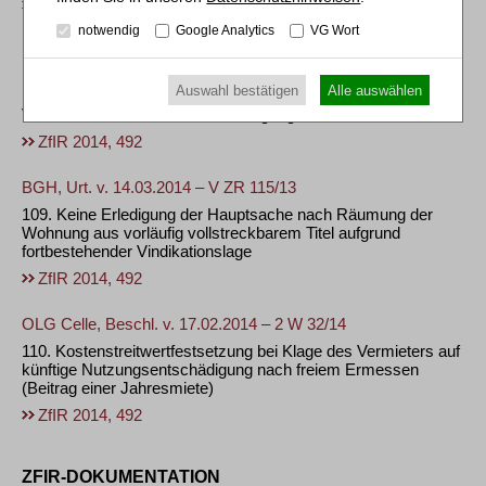
ZfIR 2014, 492
notwendig
Google Analytics
VG Wort
BGH, Beschl. v. 10.04.2014 – V ZR 174/13
108. Wertminderung des dienenden Grundstücks als Wert des
Auswahl bestätigen
Alle auswählen
Beschwerdegegenstands der Nichtzulassungsbeschwerde im
Verfahren über Grundstückszuwegung
ZfIR 2014, 492
BGH, Urt. v. 14.03.2014 – V ZR 115/13
109. Keine Erledigung der Hauptsache nach Räumung der
Wohnung aus vorläufig vollstreckbarem Titel aufgrund
fortbestehender Vindikationslage
ZfIR 2014, 492
OLG Celle, Beschl. v. 17.02.2014 – 2 W 32/14
110. Kostenstreitwertfestsetzung bei Klage des Vermieters auf
künftige Nutzungsentschädigung nach freiem Ermessen
(Beitrag einer Jahresmiete)
ZfIR 2014, 492
ZFIR-DOKUMENTATION