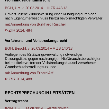
Wohnungseigentumsrecht
BGH, Urt. v. 20.02.2014 – III ZR 443/13 +
Unverzügliche Zurückweisung einer Kündigung durch den
nach Eigentümerbeschluss hierzu bevollmächtigten Verwalter
mit Anmerkung von
Burkhard Rüscher
ZfIR 2014, 484
Verfahrens- und Vollstreckungsrecht
BGH, Beschl. v. 26.03.2014 – V ZB 140/13
Vorliegen des für Zwangsverwaltung notwendigen
Duldungstitels gegen nachrangigen Nießbrauchsberechtigten
bei mit titelerweiternder Vollstreckungsklausel versehener
Grundschuldbestellungsurkunde
mit Anmerkung von
Erhard Alff
ZfIR 2014, 488
RECHTSPRECHUNG IN LEITSÄTZEN
Vertragsrecht
BGH, Urt. v. 14.05.2014 – VII ZR 334/12