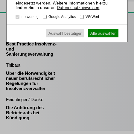
Datenschutzhinweisen
.
notwendig
Google Analytics
VG Wort
Passende Bücher
Auswahl bestätigen
Alle auswählen
Frind (Hrsg.)
Best Practice Insolvenz-
und
Sanierungsverwaltung
Thibaut
Über die Notwendigkeit
neuer berufsrechtlicher
Regelungen für
Insolvenzverwalter
Feichtinger / Danko
Die Anhörung des
Betriebsrats bei
Kündigung