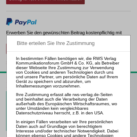
Erwerben Sie den gewünschten Beitrag kostenpflichtig mit
PayPal
.
Beitrag für 7,90 € inkl. 7 % MwSt. kaufen
zurück
ZfIR – Zeitschrift für Immobilienrecht
3 Ausgaben als kostenfreies Probe-Abo
inkl. 14 Tage kostenfreie ZfIR-
online-Nutzung
Probe-Abo bestellen