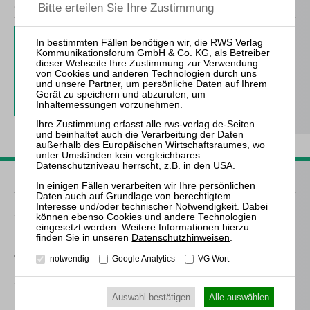
ZfIR – Zeitschrift für Immobilienrecht
3 Ausgaben als kostenfreies Probe-Abo
inkl. 14 Tage kostenfreie ZfIR-
online-Nutzung
Probe-Abo bestellen
Passende Bücher
Schröder
Die Reform des
Datenschutzhinweisen
.
Eigenkapitalersatzrechts
durch das MoMiG
notwendig
Google Analytics
VG Wort
Schmitz-Justen
Auswahl bestätigen
Alle auswählen
Die Haftung des